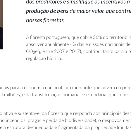
dos produtores e simplifique os incentivos à 
produção de bens de maior valor, que contr
nossas florestas.
A floresta portuguesa, que cobre 36% do território n
absorver anualmente 4% das emissões nacionais de 
CO
eq, entre 2007 e 2017), contribui tanto para a
2
regulação hídrica.
anuais para a economia nacional, um montante que advém da prod
il milhões, e da transformação primária e secundária, que contrib
o ativa e sustentável da floresta que responda aos principais de
como incêndios, pragas e perda de biodiversidade), o despovoam
e a estrutura desadequada e fragmentada da propriedade (muitas