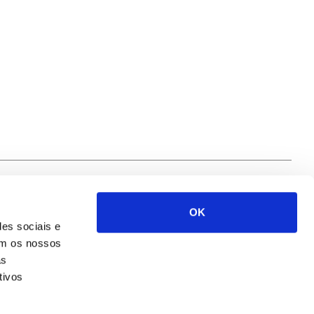
OK
Siga-nos
des sociais e
com os nossos
as
tivos