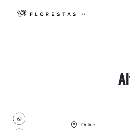
Al
Online