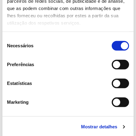
parceiros de redes sociais, de publicidade e de análise,
13.07.2026
que as podem combinar com outras informações que
Genoma do priolo e de outras espécies em risco:
lhes forneceu ou recolhidas por estes a partir da sua
conhecer para conservar
utilização dos respetivos serviços.
Seleção
Necessários
de
02.07.2026
consentimento
Preferências
Registar galhas de Trichi em acácia-das-espigas:
cidadãos chamados a ajudar
Estatísticas
Marketing
25.06.2026
Natureza e florestas procuram jovens voluntários
no verão 2026
Mostrar detalhes