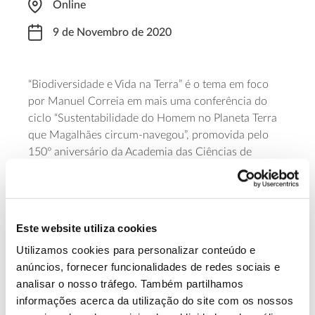
Online
9 de Novembro de 2020
“Biodiversidade e Vida na Terra” é o tema em foco
por Manuel Correia em mais uma conferência do
ciclo “Sustentabilidade do Homem no Planeta Terra
que Magalhães circum-navegou”, promovida pelo
150º aniversário da Academia das Ciências de
Lisboa. Miguel Correia é docente no ISA – Instituto
Superior de Agronomia, Universidade de Lisboa, e
Presidente do CENTROP – Centro de Estudos
Tropicais para o Desenvolvimento. Faça a
inscrição
Este website utiliza cookies
prévia
para acompanhar.
Utilizamos cookies para personalizar conteúdo e
anúncios, fornecer funcionalidades de redes sociais e
Saiba mais sobre a conferência
analisar o nosso tráfego. Também partilhamos
informações acerca da utilização do site com os nossos