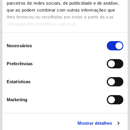
parceiros de redes sociais, de publicidade e de análise,
13.07.2026
que as podem combinar com outras informações que
lhes forneceu ou recolhidas por estes a partir da sua
Genoma do priolo e de outras espécies em risco:
utilização dos respetivos serviços.
conhecer para conservar
Seleção
Necessários
de
consentimento
02.07.2026
Preferências
Registar galhas de Trichi em acácia-das-espigas:
cidadãos chamados a ajudar
Estatísticas
Marketing
25.06.2026
Natureza e florestas procuram jovens voluntários
no verão 2026
Mostrar detalhes