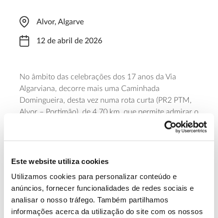
Alvor, Algarve
12 de abril de 2026
No âmbito das celebrações dos 17 anos da Via
Algarviana, decorre mais uma Caminhada
Domingueira, desta vez numa rota curta (PR2 PTM,
Alvor – Portimão), de 4,70 km, que permite admirar o
estuário e a Ria de Alvor, as dunas e o sapal, locais
de grande biodiversidade, mas de frágil equilíbrio. O
ponto de encontro está marcado para o
estacionamento do Porto de Pesca de Alvor, às
Este website utiliza cookies
09h30.
Utilizamos cookies para personalizar conteúdo e
anúncios, fornecer funcionalidades de redes sociais e
Saiba mais e faça a sua inscrição
analisar o nosso tráfego. Também partilhamos
informações acerca da utilização do site com os nossos