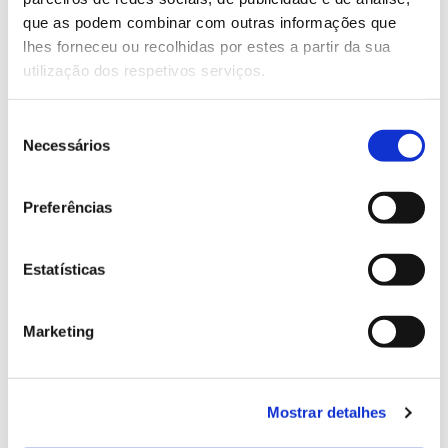
13.07.2026
que as podem combinar com outras informações que
Genoma do priolo e de outras espécies em risco:
lhes forneceu ou recolhidas por estes a partir da sua
conhecer para conservar
utilização dos respetivos serviços.
Seleção
Necessários
de
02.07.2026
consentimento
Registar galhas de Trichi em acácia-das-espigas:
Preferências
cidadãos chamados a ajudar
Estatísticas
Marketing
25.06.2026
Natureza e florestas procuram jovens voluntários
no verão 2026
Mostrar detalhes