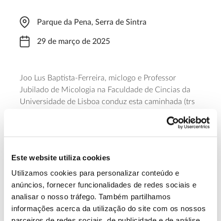
Parque da Pena, Serra de Sintra
29 de março de 2025
Joo Lus Baptista-Ferreira, miclogo e Professor
Jubilado de Micologia na Faculdade de Cincias da
Universidade de Lisboa conduz esta caminhada (trs
horas) de descoberta dos cogumelos, da sua
diversidade e do papel central que desempenham
nos ecossistemas. O ponto de encontro est marcado
para as 10H00, no Chalet da Condessa d’Edla e a
Este website utiliza cookies
participao tem um valor de 18 a 20 euros.
Utilizamos cookies para personalizar conteúdo e
anúncios, fornecer funcionalidades de redes sociais e
Saiba mais
analisar o nosso tráfego. Também partilhamos
informações acerca da utilização do site com os nossos
parceiros de redes sociais, de publicidade e de análise,