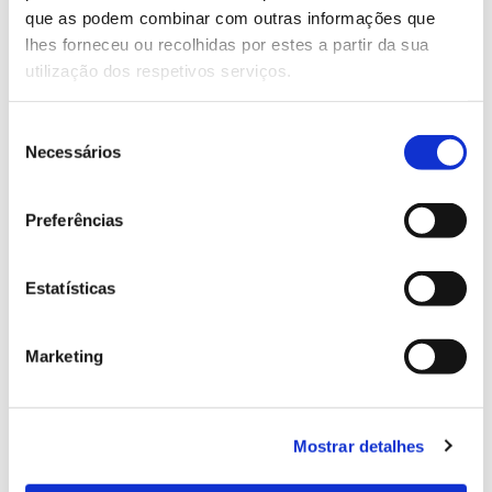
que as podem combinar com outras informações que
Genoma do priolo e de outras espécies em risco:
lhes forneceu ou recolhidas por estes a partir da sua
conhecer para conservar
utilização dos respetivos serviços.
Seleção
Necessários
de
02.07.2026
consentimento
Registar galhas de Trichi em acácia-das-espigas:
Preferências
cidadãos chamados a ajudar
Estatísticas
25.06.2026
Marketing
Natureza e florestas procuram jovens voluntários
no verão 2026
Mostrar detalhes