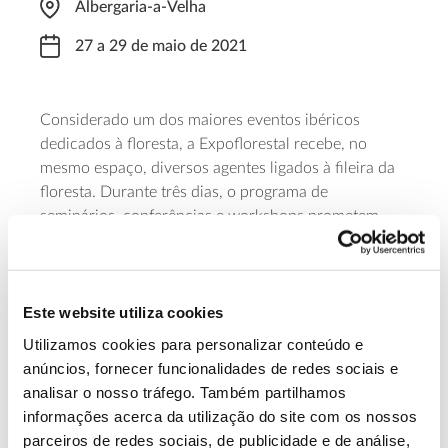
Albergaria-a-Velha
27 a 29 de maio de 2021
Considerado um dos maiores eventos ibéricos
dedicados à floresta, a Expoflorestal recebe, no
mesmo espaço, diversos agentes ligados à fileira da
floresta. Durante três dias, o programa de
seminários, conferências e workshops prometem
divulgar o que de mais relevante acontece ao nível
know-how
do
florestal. Haverá ainda espaço para
demonstrações, em tempo real, das soluções
Este website utiliza cookies
tecnológicas mais atuais.
Utilizamos cookies para personalizar conteúdo e
Saiba mais sobre o evento
anúncios, fornecer funcionalidades de redes sociais e
analisar o nosso tráfego. Também partilhamos
informações acerca da utilização do site com os nossos
13.07.2026
parceiros de redes sociais, de publicidade e de análise,