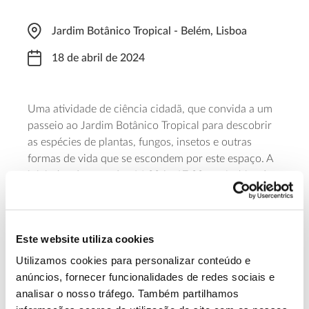
Jardim Botânico Tropical - Belém, Lisboa
18 de abril de 2024
Uma atividade de ciência cidadã, que convida a um
passeio ao Jardim Botânico Tropical para descobrir
as espécies de plantas, fungos, insetos e outras
formas de vida que se escondem por este espaço. A
iniciativa decorre das 16:00 às 17:00, no âmbito do
projeto Life In e está também integrada no programa
das atividades que a Universidade de Lisboa dedica
ao Dia Internacional dos Monumentos e Sítios. A
Este website utiliza cookies
participação é gratuita, mas requer inscrição prévia.
Utilizamos cookies para personalizar conteúdo e
Saiba mais sobre esta atividade de ciência
anúncios, fornecer funcionalidades de redes sociais e
analisar o nosso tráfego. Também partilhamos
cidadã no Jardim Botânico Tropical