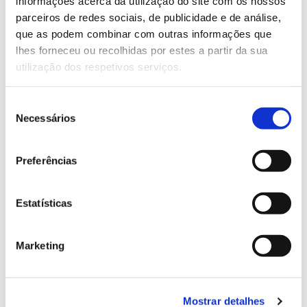
informações acerca da utilização do site com os nossos
parceiros de redes sociais, de publicidade e de análise,
que as podem combinar com outras informações que
13.07.2026
lhes forneceu ou recolhidas por estes a partir da sua
Genoma do priolo e de outras espécies em risco:
utilização dos respetivos serviços.
conhecer para conservar
Seleção
Necessários
de
consentimento
02.07.2026
Preferências
Registar galhas de Trichi em acácia-das-espigas:
cidadãos chamados a ajudar
Estatísticas
Marketing
25.06.2026
Natureza e florestas procuram jovens voluntários
Mostrar detalhes