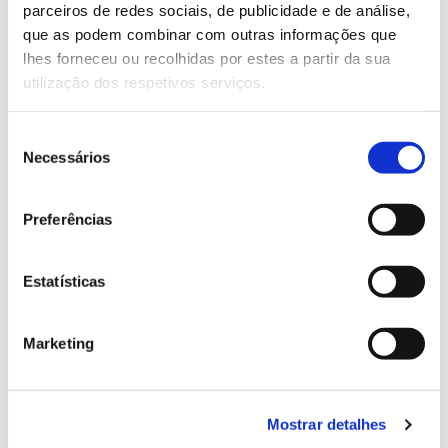
parceiros de redes sociais, de publicidade e de análise,
13.07.2026
que as podem combinar com outras informações que
lhes forneceu ou recolhidas por estes a partir da sua
Genoma do priolo e de outras espécies em risco:
utilização dos respetivos serviços.
conhecer para conservar
Seleção
Necessários
de
consentimento
02.07.2026
Preferências
Registar galhas de Trichi em acácia-das-espigas:
cidadãos chamados a ajudar
Estatísticas
Marketing
25.06.2026
Natureza e florestas procuram jovens voluntários
no verão 2026
Mostrar detalhes