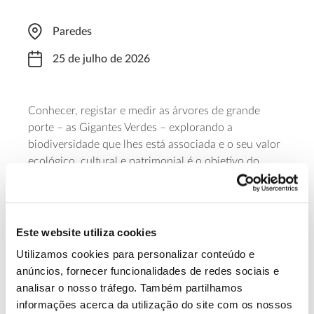
Paredes
25 de julho de 2026
Conhecer, registar e medir as árvores de grande
porte – as Gigantes Verdes – explorando a
biodiversidade que lhes está associada e o seu valor
ecológico, cultural e patrimonial é o objetivo do
passeio interpretativo que a Associação Verde está a
promover no verão de 2026. No dia 25 de julho, o
passeio decorre em Paredes, das 09h30 às 12h30.
Os percursos não excedem os cinco quilómetros e
Este website utiliza cookies
para participar é necessária inscrição.
Utilizamos cookies para personalizar conteúdo e
anúncios, fornecer funcionalidades de redes sociais e
Faça a sua inscrição
analisar o nosso tráfego. Também partilhamos
informações acerca da utilização do site com os nossos