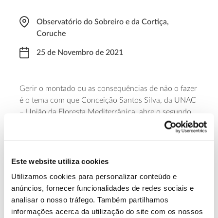
Observatório do Sobreiro e da Cortiça,
Coruche
25 de Novembro de 2021
Gerir o montado ou as consequências de não o fazer
é o tema com que Conceição Santos Silva, da UNAC
– União da Floresta Mediterrânica, abre o segundo
módulo dos Workshops Formativos sobre Sanidade
no Montado. A sessão decorre às 14h00 e pode ser
acompanhada presencialmente e à distância. Para
quem está presente, o dia termina com uma saída de
Este website utiliza cookies
campo.
Utilizamos cookies para personalizar conteúdo e
anúncios, fornecer funcionalidades de redes sociais e
Mais informações sobre o workshop
analisar o nosso tráfego. Também partilhamos
informações acerca da utilização do site com os nossos