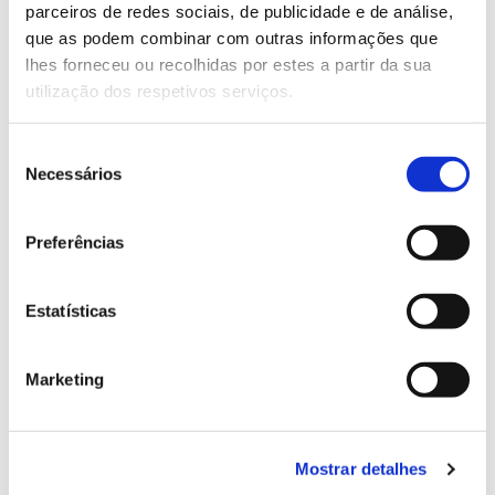
parceiros de redes sociais, de publicidade e de análise,
13.07.2026
que as podem combinar com outras informações que
lhes forneceu ou recolhidas por estes a partir da sua
Genoma do priolo e de outras espécies em risco:
utilização dos respetivos serviços.
conhecer para conservar
Seleção
Necessários
de
consentimento
02.07.2026
Preferências
Registar galhas de Trichi em acácia-das-espigas:
cidadãos chamados a ajudar
Estatísticas
Marketing
25.06.2026
Natureza e florestas procuram jovens voluntários
no verão 2026
Mostrar detalhes