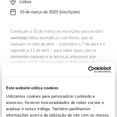
Lisboa
10 de março de 2025 (inscrições)
Começam a 10 de março as inscrições para os dois
workshops
Velas aromáticas com flores, que se
realizam no mês de abril – o primeiro a 7 de abril e o
segundo a 11 de abril – para saber quais são os
elementos naturais e as técnicas artesanais que
permitem criar velas aromáticas. A formação é
promovida pela Câmara Municipal de Lisboa e
aberta aos munícipes com mais de 18 anos,
decorrendo das 9:30 às 13:00. As vagas são limitadas
Este website utiliza cookies
e a
ficha de inscrição
deve ser enviada até 27 de
março para
escoladejardinagem@cm-lisboa.pt
Utilizamos cookies para personalizar conteúdo e
anúncios, fornecer funcionalidades de redes sociais e
Saiba mais
analisar o nosso tráfego. Também partilhamos
informações acerca da utilização do site com os nossos