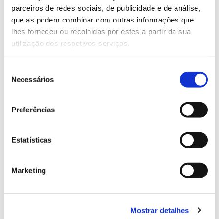
parceiros de redes sociais, de publicidade e de análise,
13.07.2026
que as podem combinar com outras informações que
lhes forneceu ou recolhidas por estes a partir da sua
Genoma do priolo e de outras espécies em risco:
utilização dos respetivos serviços.
conhecer para conservar
Seleção
Necessários
de
consentimento
02.07.2026
Preferências
Registar galhas de Trichi em acácia-das-espigas:
cidadãos chamados a ajudar
Estatísticas
Marketing
25.06.2026
Natureza e florestas procuram jovens voluntários
Mostrar detalhes
no verão 2026