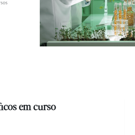
rsos
íficos em curso