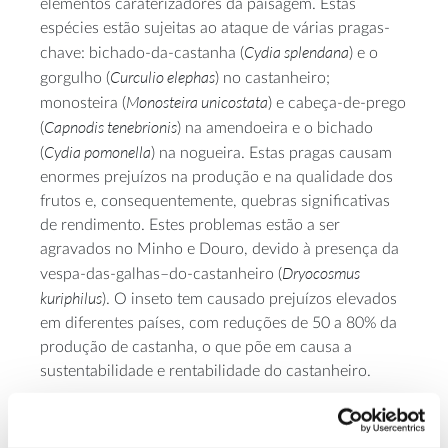
elementos caraterizadores da paisagem. Estas
espécies estão sujeitas ao ataque de várias pragas-
Cydia splendana
chave: bichado-da-castanha (
) e o
Curculio elephas
gorgulho (
) no castanheiro;
Monosteira unicostata
monosteira (
) e cabeça-de-prego
Capnodis tenebrionis
(
) na amendoeira e o bichado
Cydia pomonella
(
) na nogueira. Estas pragas causam
enormes prejuízos na produção e na qualidade dos
frutos e, consequentemente, quebras significativas
de rendimento. Estes problemas estão a ser
agravados no Minho e Douro, devido à presença da
Dryocosmus
vespa-das-galhas–do-castanheiro (
kuriphilus
). O inseto tem causado prejuízos elevados
em diferentes países, com reduções de 50 a 80% da
produção de castanha, o que põe em causa a
sustentabilidade e rentabilidade do castanheiro.