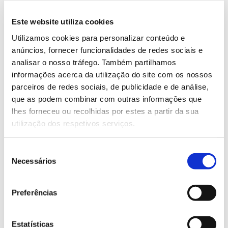
Objetivos
– Prospeção da vespa-das-galhas nas regiões do
Este website utiliza cookies
Douro, Soutos da Lapa, Padrela e Terra Fria.
Utilizamos cookies para personalizar conteúdo e
– Estudar a bioecologia das pragas-chave nas
anúncios, fornecer funcionalidades de redes sociais e
regiões de Terra Fria, Terra Quente, Padrela, Soutos
analisar o nosso tráfego. Também partilhamos
da Lapa, Marvão e Douro.
informações acerca da utilização do site com os nossos
– Desenvolver e/ou aperfeiçoar meios de luta
parceiros de redes sociais, de publicidade e de análise,
biológica e luta biotécnica contra as pragas-chave.
que as podem combinar com outras informações que
– Transferir conhecimento e tecnologia através de
lhes forneceu ou recolhidas por estes a partir da sua
ações de divulgação para grandes públicos,
utilização dos respetivos serviços.
publicações técnicas; da participação em congressos
nacionais e internacionais; da publicação de artigos
Seleção
de âmbito científico; e da elaboração de um Manual
Necessários
de
de Boas Práticas.
consentimento
Preferências
Equipa
Liderada pelo CNCFS – Centro Nacional de
Estatísticas