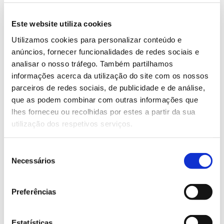
ecológico e arquitetura
Este website utiliza cookies
paisagista; gestão e ecologia do
Utilizamos cookies para personalizar conteúdo e
fogo; gestão da vida silvestre; e
anúncios, fornecer funcionalidades de redes sociais e
analisar o nosso tráfego. Também partilhamos
educação agroambiental e
informações acerca da utilização do site com os nossos
disseminação de conhecimento.
parceiros de redes sociais, de publicidade e de análise,
que as podem combinar com outras informações que
lhes forneceu ou recolhidas por estes a partir da sua
utilização dos respetivos serviços.
Seleção
Necessários
de
consentimento
ANTERIOR
PRÓXIMO
Preferências
Estatísticas