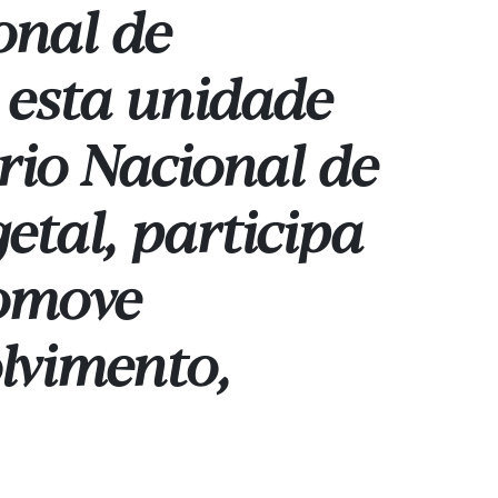
onal de
, esta unidade
io Nacional de
etal, participa
romove
olvimento,