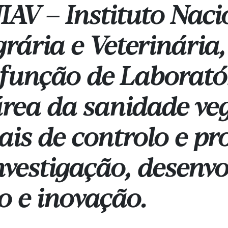
IAV – Instituto Naci
rária e Veterinária
unção de Laboratór
rea da sanidade veg
ais de controlo e p
nvestigação, desenv
 e inovação.