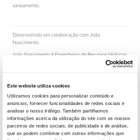
saneamento.
Desenvolvido em colaboração com João
Nascimento.
João Nascimento é Engenheiro de Recursos Hídricos
pela Universidade de Évora e doutorado pelo
Instituto Superior Técnico em ciências de
engenharia. Tem desenvolvido a sua atividade
profissional no âmbito da hidrogeologia e estado
Este website utiliza cookies
envolvido em projetos de investigação no Instituto
Utilizamos cookies para personalizar conteúdo e
Superior Técnico. Como especialista em recursos
anúncios, fornecer funcionalidades de redes sociais e
hídricos, participa em projetos de cooperação e
analisar o nosso tráfego. Também partilhamos
desenvolvimento das Nações Unidas, Banco Asiático
informações acerca da utilização do site com os nossos
de Desenvolvimento, Banco Africano de
parceiros de redes sociais, de publicidade e de análise,
Millenium Challenge Corporation
Desenvolvimento e
que as podem combinar com outras informações que
(EUA), entre outras organizações. É autor ou coautor