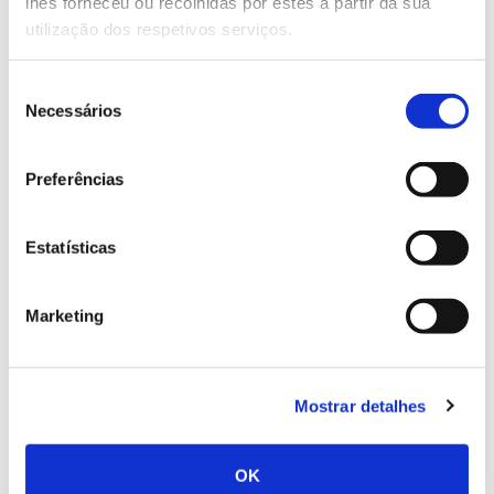
lhes forneceu ou recolhidas por estes a partir da sua
de cerca de 70 trabalhos científicos.
utilização dos respetivos serviços.
Linkedin
Seleção
Necessários
de
03.08.2021
consentimento
Preferências
Estatísticas
ANTERIOR
PRÓXIMO
Marketing
Mostrar detalhes
VER TODAS AS PERGUNTAS
OK