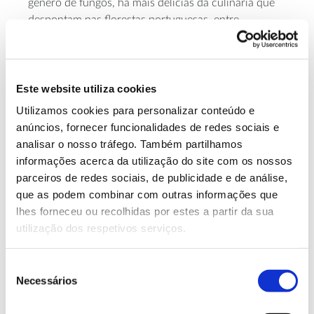
género de fungos, há mais delícias da culinária que
despontam nas florestas portuguesas, entre
pinheiros, castanheiros e carvalhos. Contudo, há
também vários cogumelos lactários tóxicos e o seu
aspeto pode ser tão apelativo como o das espécies
comestíveis, pelo que há que ter cuidado.
Este website utiliza cookies
Utilizamos cookies para personalizar conteúdo e
anúncios, fornecer funcionalidades de redes sociais e
analisar o nosso tráfego. Também partilhamos
informações acerca da utilização do site com os nossos
parceiros de redes sociais, de publicidade e de análise,
que as podem combinar com outras informações que
lhes forneceu ou recolhidas por estes a partir da sua
utilização dos respetivos serviços.
Seleção
Necessários
de
consentimento