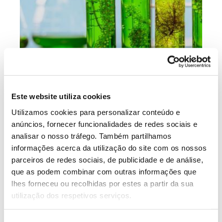
Este website utiliza cookies
Utilizamos cookies para personalizar conteúdo e
Biorrefinarias: da biomassa
anúncios, fornecer funcionalidades de redes sociais e
analisar o nosso tráfego. Também partilhamos
aos bioprodutos de elevado
informações acerca da utilização do site com os nossos
valor
parceiros de redes sociais, de publicidade e de análise,
que as podem combinar com outras informações que
lhes forneceu ou recolhidas por estes a partir da sua
Enquanto as refinarias transformam petróleo em
utilização dos respetivos serviços.
combustíveis e químicos, as biorrefinarias usam
biomassa como matéria-prima e podem dar origem a
uma gama mais alargada de produtos de base