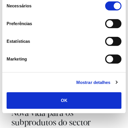
Seleção
biológica, onde se incluem, além de bioenergia,
Necessários
de
alimentos, rações, materiais e químicos essenciais a
consentimento
dezenas de sectores de atividade.
Preferências
Estatísticas
Marketing
Mostrar detalhes
OK
Nova vida para os
subprodutos do sector