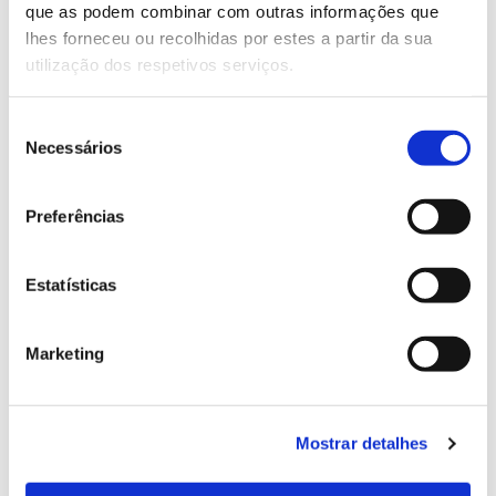
que as podem combinar com outras informações que
Genoma do priolo e de outras espécies em risco:
lhes forneceu ou recolhidas por estes a partir da sua
conhecer para conservar
utilização dos respetivos serviços.
Seleção
Necessários
de
02.07.2026
consentimento
Registar galhas de Trichi em acácia-das-espigas:
Preferências
cidadãos chamados a ajudar
Estatísticas
25.06.2026
Marketing
Natureza e florestas procuram jovens voluntários
no verão 2026
Mostrar detalhes