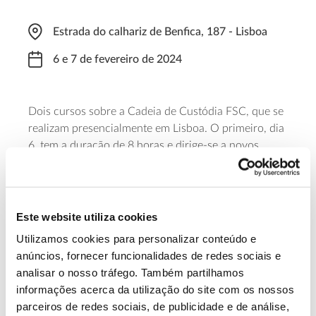
Estrada do calhariz de Benfica, 187 - Lisboa
6 e 7 de fevereiro de 2024
Dois cursos sobre a Cadeia de Custódia FSC, que se
realizam presencialmente em Lisboa. O primeiro, dia
6, tem a duração de 8 horas e dirige-se a novos
titulares ou responsáveis de organizações com este
Certificado. Dia 7, a sessão dura 4 horas e destina-se
à reciclagem de conhecimentos para quem já tem a
titularidade desta certificação.
Este website utiliza cookies
Utilizamos cookies para personalizar conteúdo e
Saiba mais sobre estas formações FSC
anúncios, fornecer funcionalidades de redes sociais e
analisar o nosso tráfego. Também partilhamos
informações acerca da utilização do site com os nossos
13.07.2026
parceiros de redes sociais, de publicidade e de análise,