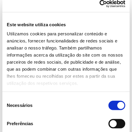
que importa saber sobre este felino silvestre,
que ainda não conta com programas de
proteção e tem vindo a tornar-se raro em
Este website utiliza cookies
vários territórios onde é nativo, como a
Utilizamos cookies para personalizar conteúdo e
Península Ibérica.
anúncios, fornecer funcionalidades de redes sociais e
analisar o nosso tráfego. Também partilhamos
informações acerca da utilização do site com os nossos
parceiros de redes sociais, de publicidade e de análise,
que as podem combinar com outras informações que
lhes forneceu ou recolhidas por estes a partir da sua
utilização dos respetivos serviços.
Seleção
Necessários
de
consentimento
Preferências