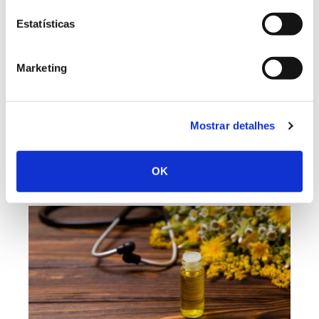
ÁRVORES MONUMENTAIS
Estatísticas
Cedro-do-Buçaco, em Runa, é a Árvore
do Ano 2026 em Portugal
Marketing
O cedro de Runa foi eleito como Árvore do Ano 2026
em Portugal. Este é um exemplar da espécie
Cupressus lusitanica, com cerca de 75 anos de idade
Mostrar detalhes
e uma copa baixa e ampla, que se alarga por cerca
de 26 metros. Fica no largo da Igreja de Runa, no
concelho de Torres Vedras.
OK