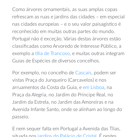
Como árvores ornamentais, as suas amplas copas
refrescam as ruas e jardins das cidades – em especial
nas cidades europeias – e o seu valor paisagístico é
reconhecido em muitas outras partes do mundo.
Portugal não é exceção. Várias destas árvores estão
classificadas como Arvoredo de Interesse Público, a
exemplo a
tília de Trancoso
, e muitas outras integram
Guias de Espécies de diversos concelhos.
Por exemplo, no concelho de
Cascais
, podem ser
vistas Praça do Junqueiro (Carcavelos) e nos
arruamentos da Costa da Guia, e
em Lisboa
, na
Praça da Alegria, no Jardim do Príncipe Real, no
Jardim da Estrela, no Jardim das Amoreiras e na
Avenida Infante Santo, onde se alinham ao longo do
passeio.
E nem sequer falta em Portugal a Avenida das Tlias,
situada nos
jardins do Palácio de Cristal
. É nestes