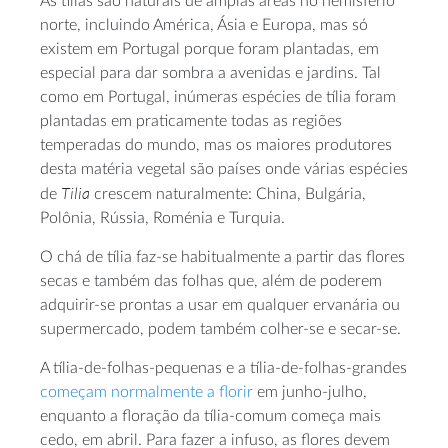
As tílias são naturais de amplas áreas no hemisfério
norte, incluindo América, Ásia e Europa, mas só
existem em Portugal porque foram plantadas, em
especial para dar sombra a avenidas e jardins. Tal
como em Portugal, inúmeras espécies de tília foram
plantadas em praticamente todas as regiões
temperadas do mundo, mas os maiores produtores
desta matéria vegetal são países onde várias espécies
Tilia
de
crescem naturalmente: China, Bulgária,
Polônia, Rússia, Roménia e Turquia.
O chá de tília faz-se habitualmente a partir das flores
secas e também das folhas que, além de poderem
adquirir-se prontas a usar em qualquer ervanária ou
supermercado, podem também colher-se e secar-se.
A tília-de-folhas-pequenas e a tília-de-folhas-grandes
começam normalmente a florir
em junho-julho,
enquanto a floração da tília-comum começa mais
cedo, em abril. Para fazer a infuso, as flores devem