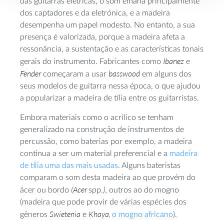
das guitarras elétricas, o som emana principalmente
dos captadores e da eletrónica, e a madeira
desempenha um papel modesto. No entanto, a sua
presença é valorizada, porque a madeira afeta a
ressonância, a sustentação e as características tonais
Ibanez
gerais do instrumento. Fabricantes como
e
Fender
basswood
começaram a usar
em alguns dos
seus modelos de guitarra nessa época, o que ajudou
a popularizar a madeira de tília entre os guitarristas.
Embora materiais como o acrílico se tenham
generalizado na construção de instrumentos de
percussão, como baterias por exemplo, a madeira
continua a ser um material preferencial e a
madeira
de tília uma das mais usadas
. Alguns bateristas
comparam o som desta madeira ao que provém do
(Acer
)
ácer ou bordo
spp.
, outros ao do mogno
(madeira que pode provir de várias espécies dos
Swietenia
Khaya,
gêneros
e
o mogno africano
).