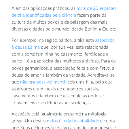
Além das aplicações práticas, as
mais de 20 espécies
de tília identificadas pela ciência
fazem parte da
cultura de muitos povos e da paisagem das mais
diversas cidades pelo mundo, desde Berlim a Quioto.
Por exemplo, na região báltica, a tília está
associada
à deusa Laima
que, por sua vez, está relacionada
com a sorte feminina no casamento, fertilidade e
parto – é a padroeira das mulheres grávidas. Para os
Freya
povos germânicos, a associação feita é com
, a
deusa do amor e também da verdade. Acreditava-se
que
não era possível mentir
sob uma tília, pelo que
as árvores eram locais de encontros sociais,
casamentos e também de assembleias onde se
criavam leis e se deliberavam sentenças.
A espécie está igualmente presente na mitologia
grega. Um destes
mitos é o da hospitalidade
e conta
que Zeus e Hermes se disfarçaram de camponeses e