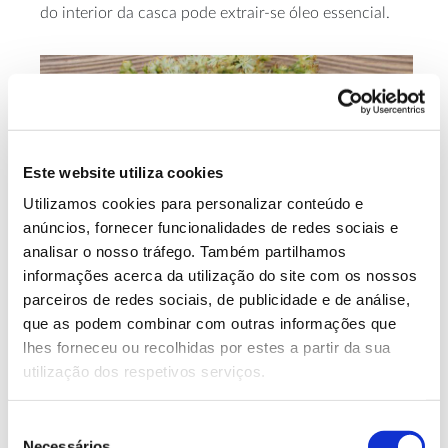
do interior da casca pode extrair-se óleo essencial.
Este website utiliza cookies
Utilizamos cookies para personalizar conteúdo e
anúncios, fornecer funcionalidades de redes sociais e
analisar o nosso tráfego. Também partilhamos
informações acerca da utilização do site com os nossos
parceiros de redes sociais, de publicidade e de análise,
que as podem combinar com outras informações que
lhes forneceu ou recolhidas por estes a partir da sua
utilização dos respetivos serviços.
Madeira de tília: dos
Seleção
instrumentos musicais à
Necessários