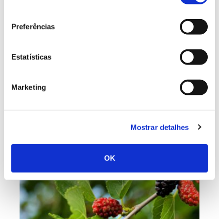
consentimento
Preferências
As árvores da pimenta
Estatísticas
Durante séculos, a palavra “pimenta” evocou rotas
marítimas, especiarias exóticas e culinárias quentes e
Marketing
intensas. Mas de onde vêm estes sabores e aromas
que apimentam a gastronomia? A floresta é a sua
origem e, consoante a região do planeta, há
Mostrar detalhes
diferentes plantas e árvores da pimenta para
descobrir e distinguir.
OK