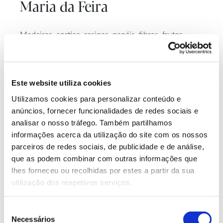
Maria da Feira
Madeiras, cortiça, resinas, papéis, fibras, frutos.
Estes são alguns dos muitos produtos que as
florestas nos dão e que podem ser descobertos em
passeios ao ar livre e também “dentro de portas”, em
Este website utiliza cookies
várias coleções e museus da floresta de norte a sul
do país. Fique a conhecer alguns deles, num roteiro
Utilizamos cookies para personalizar conteúdo e
ideal para dias de inverno.
anúncios, fornecer funcionalidades de redes sociais e
analisar o nosso tráfego. Também partilhamos
informações acerca da utilização do site com os nossos
parceiros de redes sociais, de publicidade e de análise,
que as podem combinar com outras informações que
lhes forneceu ou recolhidas por estes a partir da sua
utilização dos respetivos serviços.
Seleção
Necessários
de