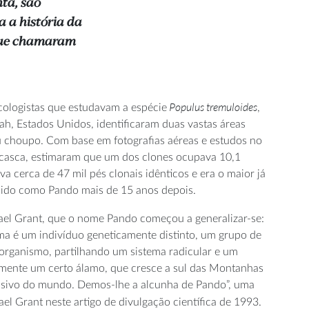
ta, são
 a história da
 que chamaram
Populus tremuloides
ologistas que estudavam a espécie
,
ah, Estados Unidos, identificaram duas vastas áreas
u choupo. Com base em fotografias aéreas e estudos no
 e casca, estimaram que um dos clones ocupava 10,1
va cerca de 47 mil pés clonais idênticos e era o maior já
cido como Pando mais de 15 anos depois.
hael Grant, que o nome Pando começou a generalizar-se:
ma é um indivíduo geneticamente distinto, um grupo de
organismo, partilhando um sistema radicular e um
mente um certo álamo, que cresce a sul das Montanhas
ssivo do mundo. Demos-lhe a alcunha de Pando”, uma
el Grant neste artigo de divulgação científica de 1993.