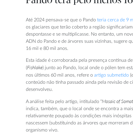
Pando terá pelo menos 16
Até 2024 pensava-se que o Pando
teria cerca de 9 
os glaciares que terão coberto a região significari
despontasse e se multiplicasse. No entanto, um nov
ADN do Pando e de árvores suas vizinhas, sugere qu
16 mil e 80 mil anos.
Esta idade é corroborada pela presença contínua d
Fishlake
(
) junto ao Pando, local onde o pólen tem es
nos últimos 60 mil anos, refere o
artigo submetido
(
conteúdo não tinha passado ainda pela revisão de ci
desenvolveu.
Mosaic of Somati
A análise feita pelo artigo, intitulado “
indica, também, que o local onde se encontra a mais
relativamente poupado às condições mais inóspitas
nascessem (substituindo as árvores que morreram d
organismo vivo.