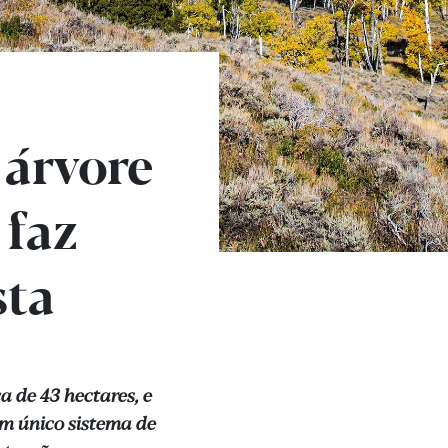
 árvore
 faz
sta
 de 43 hectares, e
m único sistema de