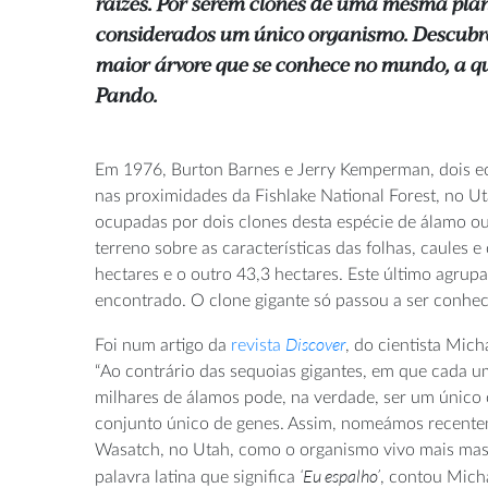
raízes. Por serem clones de uma mesma plan
considerados um único organismo. Descubra
maior árvore que se conhece no mundo, a
Pando.
Em 1976, Burton Barnes e Jerry Kemperman, dois ec
nas proximidades da Fishlake National Forest, no Ut
ocupadas por dois clones desta espécie de álamo o
terreno sobre as características das folhas, caules
hectares e o outro 43,3 hectares. Este último agrupa
encontrado. O clone gigante só passou a ser conhe
Discover
Foi num artigo da
revista
, do cientista Mic
“Ao contrário das sequoias gigantes, em que cada u
milhares de álamos pode, na verdade, ser um único 
conjunto único de genes. Assim, nomeámos recente
Wasatch, no Utah, como o organismo vivo mais ma
‘Eu espalho’
palavra latina que significa
, contou Micha