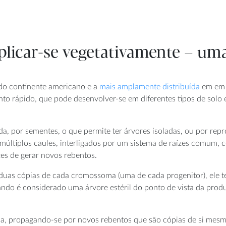
plicar-se vegetativamente – u
 do continente americano e a
mais amplamente distribuída
em em 
o rápido, que pode desenvolver-se em diferentes tipos de solo
a, por sementes, o que permite ter árvores isoladas, ou por repr
a múltiplos caules, interligados por um sistema de raízes comu
zes de gerar novos rebentos.
uas cópias de cada cromossoma (uma de cada progenitor), ele tem
ando é considerado uma árvore estéril do ponto de vista da pr
da, propagando-se por novos rebentos que são cópias de si mesmo.