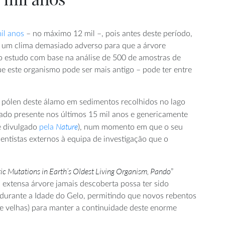
 mil anos
mil anos
– no máximo 12 mil –, pois antes deste período,
am um clima demasiado adverso para que a árvore
o estudo com base na análise de 500 de amostras de
e este organismo pode ser mais antigo – pode ter entre
e pólen deste álamo em sedimentos recolhidos no lago
tado presente nos últimos 15 mil anos e genericamente
Nature
e divulgado
pela
), num momento em que o seu
entistas externos à equipa de investigação que o
c Mutations in Earth’s Oldest Living Organism, Pando
”
 extensa árvore jamais descoberta possa ter sido
 durante a Idade do Gelo, permitindo que novos rebentos
e velhas) para manter a continuidade deste enorme