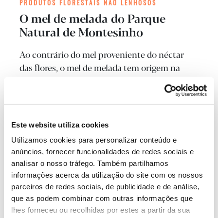
PRODUTOS FLORESTAIS NÃO LENHOSOS
O mel de melada do Parque
Natural de Montesinho
Ao contrário do mel proveniente do néctar
das flores, o mel de melada tem origem na
seiva das plantas. No Parque Natural de
Montesinho, a bolota de carvalho-negral é a
principal fonte deste mel de melada, que Ana
Tomás está empenhada em conhecer e
Este website utiliza cookies
valorizar, promovendo, através dele, a
Utilizamos cookies para personalizar conteúdo e
proteção deste território.
anúncios, fornecer funcionalidades de redes sociais e
analisar o nosso tráfego. Também partilhamos
informações acerca da utilização do site com os nossos
parceiros de redes sociais, de publicidade e de análise,
que as podem combinar com outras informações que
lhes forneceu ou recolhidas por estes a partir da sua