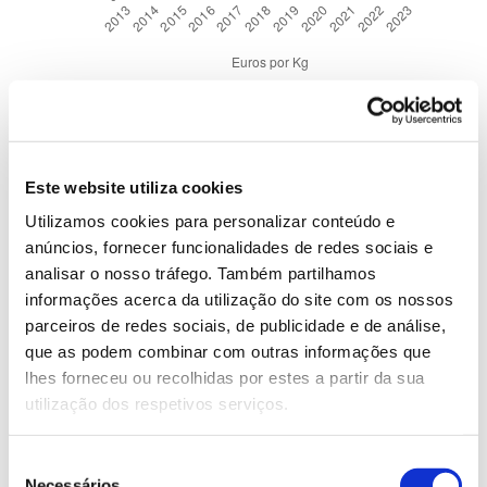
Valor anual da resina vendida
Evolução da produção da resina em Portugal
Este website utiliza cookies
2013 -2023
Utilizamos cookies para personalizar conteúdo e
anúncios, fornecer funcionalidades de redes sociais e
analisar o nosso tráfego. Também partilhamos
informações acerca da utilização do site com os nossos
parceiros de redes sociais, de publicidade e de análise,
que as podem combinar com outras informações que
lhes forneceu ou recolhidas por estes a partir da sua
utilização dos respetivos serviços.
Seleção
Necessários