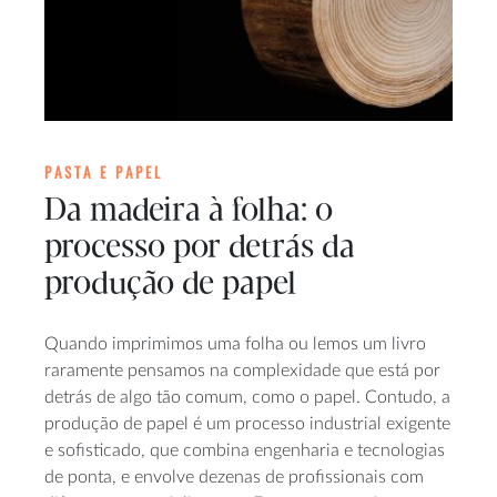
PASTA E PAPEL
Da madeira à folha: o
processo por detrás da
produção de papel
Quando imprimimos uma folha ou lemos um livro
raramente pensamos na complexidade que está por
detrás de algo tão comum, como o papel. Contudo, a
produção de papel é um processo industrial exigente
e sofisticado, que combina engenharia e tecnologias
de ponta, e envolve dezenas de profissionais com