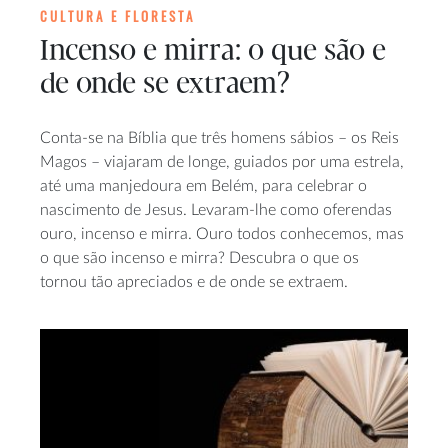
CULTURA E FLORESTA
Incenso e mirra: o que são e
de onde se extraem?
Conta-se na Bíblia que três homens sábios – os Reis
Magos – viajaram de longe, guiados por uma estrela,
até uma manjedoura em Belém, para celebrar o
nascimento de Jesus. Levaram-lhe como oferendas
ouro, incenso e mirra. Ouro todos conhecemos, mas
o que são incenso e mirra? Descubra o que os
tornou tão apreciados e de onde se extraem.