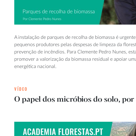
A instalação de parques de recolha de biomassa é urgent
pequenos produtores pelas despesas de limpeza da florest
prevenção de incêndios. Para Clemente Pedro Nunes, esta
promover a valorização da biomassa residual e apoiar u
energética nacional.
VÍDEO
O papel dos micróbios do solo, por 