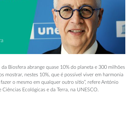
 da Biosfera abrange quase 10% do planeta e 300 milhões
s mostrar, nestes 10%, que é possível viver em harmonia
azer o mesmo em qualquer outro sítio”, refere António
e Ciências Ecológicas e da Terra, na UNESCO.