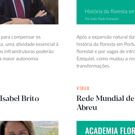
e para compensar os
Após a expansão natural das
a, uma atividade essencial à
história da floresta em Por
s infraestruturas poderão
florestal e por vagas de in
ma maior autonomia
Ezequiel, como mudou a nos
transformações.
VÍDEO
Isabel Brito
Rede Mundial de 
Abreu