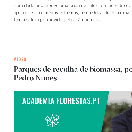
num dado ano, houve uma onda de calor, um incêndio ou
apenas os fenómenos extremos, refere Ricardo Trigo, mas
temperatura promovido pela ação humana.
VÍDEO
Parques de recolha de biomassa, p
Pedro Nunes