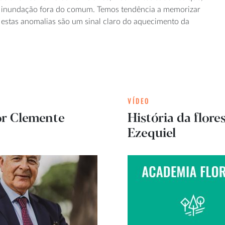
 inundação fora do comum. Temos tendência a memorizar
 estas anomalias são um sinal claro do aquecimento da
VÍDEO
or Clemente
História da flor
Ezequiel