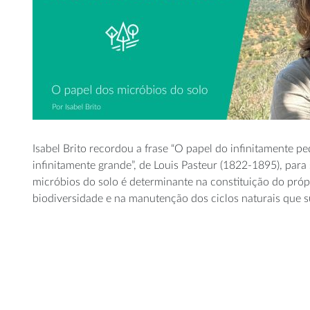
Isabel Brito recordou a frase “O papel do infinitamente p
infinitamente grande”, de Louis Pasteur (1822-1895), par
micróbios do solo é determinante na constituição do própr
biodiversidade e na manutenção dos ciclos naturais que s