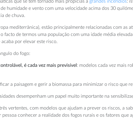
áticas que se têm tornado mais propícias a
grandes incêndios
: 
 de humidade e vento com uma velocidade acima dos 30 quilómet
ia de chuva.
Europa mediterrânica), estão principalmente relacionadas com as 
e o facto de termos uma população com uma idade média elevada e
 acaba por elevar este risco.
ângulo do fogo:
ontrolável, é cada vez mais previsível
: modelos cada vez mais r
icar a paisagem e gerir a biomassa para minimizar o risco que re
rsidades desempenham um papel muito importante na sensibilizaç
rês vertentes, com modelos que ajudam a prever os riscos, a sabe
pessoa conhecer a realidade dos fogos rurais e os fatores que 