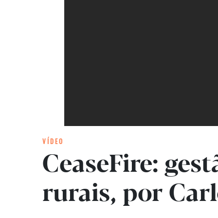
VÍDEO
CeaseFire: ges
rurais, por Ca