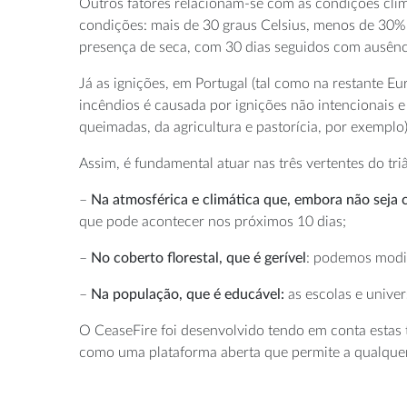
Outros fatores relacionam-se com as condições clim
condições: mais de 30 graus Celsius, menos de 30%
presença de seca, com 30 dias seguidos com ausênc
Já as ignições, em Portugal (tal como na restante 
incêndios é causada por ignições não intencionais 
queimadas, da agricultura e pastorícia, por exemplo)
Assim, é fundamental atuar nas três vertentes do tri
–
Na atmosférica e climática que, embora não seja c
que pode acontecer nos próximos 10 dias;
–
No coberto florestal, que é gerível
: podemos modif
–
Na população, que é educável:
as escolas e unive
O CeaseFire foi desenvolvido tendo em conta estas t
como uma plataforma aberta que permite a qualquer 