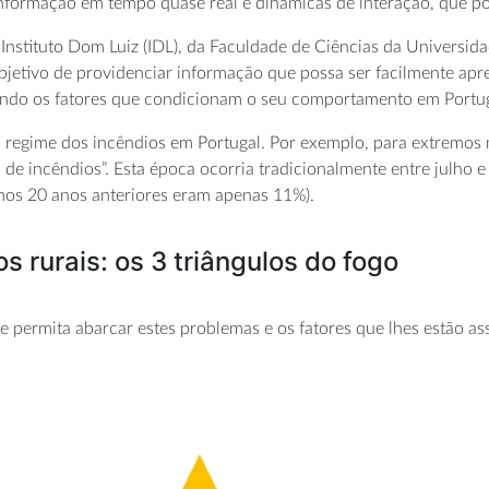
nformação em tempo quase real e dinâmicas de interação, que pos
Instituto Dom Luiz (IDL), da Faculdade de Ciências da Universid
objetivo de providenciar informação que possa ser facilmente a
rando os fatores que condicionam o seu comportamento em Portug
o regime dos incêndios em Portugal. Por exemplo, para extremos 
de incêndios”. Esta época ocorria tradicionalmente entre julho
nos 20 anos anteriores eram apenas 11%).
 rurais: os 3 triângulos do fogo
ermita abarcar estes problemas e os fatores que lhes estão ass