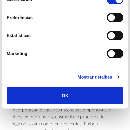
de
significa
literalmente “amargo”
e corresponde
consentimento
à mirra clássica, valorizada desde a
Preferências
Antiguidade no comércio aromático,
medicinal e ritual.
Estatísticas
Marketing
Incenso e mirra: usos antigos
e novas aplicações
Mostrar detalhes
Atualmente, os usos do incenso e mirra incluem
OK
rituais religiosos, medicamentos tradicionais à base
de plantas e aromaterapia, mas também a
incorporação destas resinas, seus componentes e
óleos em perfumaria, cosmética e produtos de
higiene, assim como em repelentes. Embora