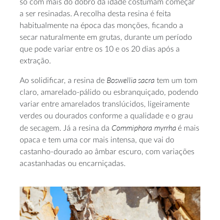
só com mais do dobro da idade costumam começar
a ser resinadas. A recolha desta resina é feita
habitualmente na época das monções, ficando a
secar naturalmente em grutas, durante um período
que pode variar entre os 10 e os 20 dias após a
extração.
Boswellia sacra
Ao solidificar, a resina de
tem um tom
claro, amarelado-pálido ou esbranquiçado, podendo
variar entre amarelados translúcidos, ligeiramente
verdes ou dourados conforme a qualidade e o grau
Commiphora
myrrha
de secagem. Já a resina da
é mais
opaca e tem uma cor mais intensa, que vai do
castanho-dourado ao âmbar escuro, com variações
acastanhadas ou encarniçadas.