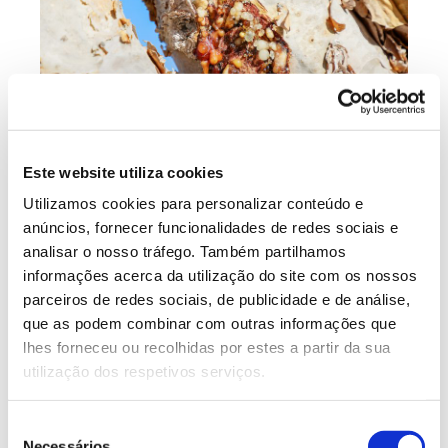
Este website utiliza cookies
Utilizamos cookies para personalizar conteúdo e
anúncios, fornecer funcionalidades de redes sociais e
O incenso da Boswellia sacra, que merece
analisar o nosso tráfego. Também partilhamos
referência bíblica, é conhecido pelo nome de
informações acerca da utilização do site com os nossos
“frankincense”,
termo que deriva do francês
parceiros de redes sociais, de publicidade e de análise,
que as podem combinar com outras informações que
antigo
para “incenso puro”. Por sua vez, a
lhes forneceu ou recolhidas por estes a partir da sua
mirra obtida da Commiphora myrrha é
utilização dos respetivos serviços.
tradicionalmente designada por “murr” ou
Seleção
“murrh” nas línguas semitas, termo que
Necessários