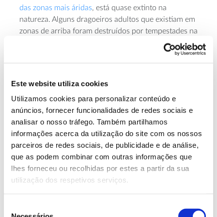
das zonas mais áridas
, está quase extinto na
natureza. Alguns dragoeiros adultos que existiam em
zonas de arriba foram destruídos por tempestades na
Ilha da Madeira e em Porto Santo, razão que levou a
espécie a ser considerada extinta na natureza.
Existem, no entanto, inúmeros exemplares
plantados, tanto no arquipélago da Madeira como
Este website utiliza cookies
noutras ilhas dos Açores.
Utilizamos cookies para personalizar conteúdo e
Esta informação sobre a presença da espécie nas
anúncios, fornecer funcionalidades de redes sociais e
ilhas portuguesas consta da
Lista Vermelha da IUCN
analisar o nosso tráfego. Também partilhamos
– União Internacional da Conservação da Natureza,
informações acerca da utilização do site com os nossos
que identifica também: o maior número de
parceiros de redes sociais, de publicidade e de análise,
dragoeiros silvestres está localizado em Marrocos
que as podem combinar com outras informações que
(da ordem dos milhares) e nas Ilhas Canárias
lhes forneceu ou recolhidas por estes a partir da sua
(algumas centenas). Ainda assim, em 2021,
utilização dos respetivos serviços.
classificou o dragoeiro como uma espécie em risco
de extinção, pela elevada fragmentação natural das
Seleção
populações e pela diminuição no número de
Necessários