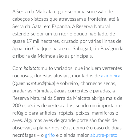
A Serra da Malcata ergue-se numa sucessão de
cabeços xistosos que atravessam a fronteira, até à
Serra da Gata, em Espanha. A Reserva Natural
estende-se por um território pouco habitado, de
quase 17 mil hectares, cruzado por várias linhas de
água: rio Coa (que nasce no Sabugal), rio Bazágueda
e ribeira da Meimoa são as principais.
habitats
Com
muito variados, que incluem vertentes
rochosas, florestas aluviais, montados de
azinheira
Quercus rotundifolia
(
) e sobreiro, charnecas secas,
pradarias húmidas, águas correntes e paradas, a
Reserva Natural da Serra da Malcata abriga mais de
200 espécies de vertebrados, sendo um importante
refúgio para anfíbios, répteis, peixes, mamíferos e
aves. Algumas aves de grande porte são fáceis de
observar, a planar nos céus, como é o caso de duas
necrófagas – o
grifo
e o ainda maior
abutre-preto
,