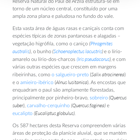
Reserva Natural do Paul de Arzila estrutura-se em
torno de um núcleo central, constituído por uma
ampla zona plana e paludosa no fundo do vale.
Esta vasta área de águas rasas e caniçais conta com
espécies típicas de zonas pantanosas e alagadas –
(
Phragmites
vegetação higrófila, como o caniço
australis
)
(
Schoenoplectus lacustris
)
, o bunho
e o lírio-
(Iris pseudacorus
),
amarelo ou lírio-dos-charcos
e com
várias outras espécies que crescem em margens
Salix atrocinerea
ribeirinhas, como
o salgueiro-preto
(
)
Alnus lusitanica
e o
amieiro-ibérico
(
). As encostas que
enquadram o paul são amplamente florestadas,
,
(Quercus
principalmente por pinheiro-bravo
sobreiro
suber)
(Quercus faginea)
,
carvalho-cerquinho
e
(Eucaliptus globulus).
eucalipto
Os 587 hectares desta Reserva compreendem várias
áreas de proteção da planície aluvial, que se mantém