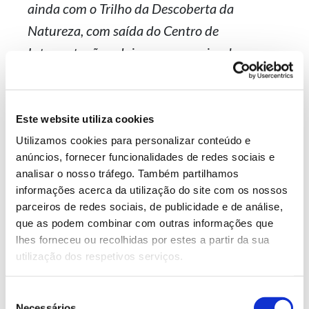
ainda com o Trilho da Descoberta da
Natureza, com saída do Centro de
Interpretação e dois percursos circulares
sinalizados – trilho verde (3,5 quilómetros) e
vermelho (sete quilómetros).
Este website utiliza cookies
Utilizamos cookies para personalizar conteúdo e
3. Reserva Natural do Paul de
anúncios, fornecer funcionalidades de redes sociais e
Arzila, entre Coimbra, Condeixa-
analisar o nosso tráfego. Também partilhamos
a-Nova e Montemor-o-Velho
informações acerca da utilização do site com os nossos
parceiros de redes sociais, de publicidade e de análise,
que as podem combinar com outras informações que
lhes forneceu ou recolhidas por estes a partir da sua
utilização dos respetivos serviços.
Seleção
Necessários