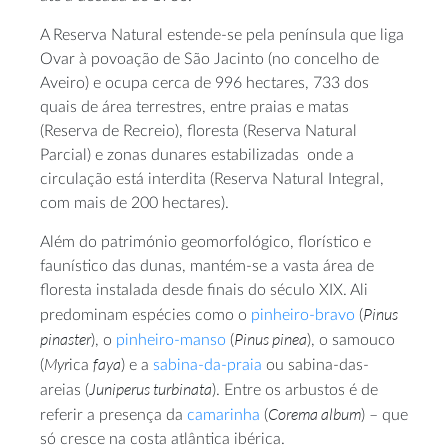
A Reserva Natural estende-se pela península que liga
Ovar à povoação de São Jacinto (no concelho de
Aveiro) e ocupa cerca de 996 hectares, 733 dos
quais de área terrestres, entre praias e matas
(Reserva de Recreio), floresta (Reserva Natural
Parcial) e zonas dunares estabilizadas onde a
circulação está interdita (Reserva Natural Integral,
com mais de 200 hectares).
Além do património geomorfológico, florístico e
faunístico das dunas, mantém-se a vasta área de
floresta instalada desde finais do século XIX. Ali
Pinus
predominam espécies como o
pinheiro-bravo
(
pinaster
Pinus pinea
), o
pinheiro-manso
(
), o samouco
Myr
faya
(
ica
) e a
sabina-da-praia
ou sabina-das-
Juniperus turbinata
areias (
). Entre os arbustos é de
Corema album
referir a presença da
camarinha
(
) – que
só cresce na costa atlântica ibérica.