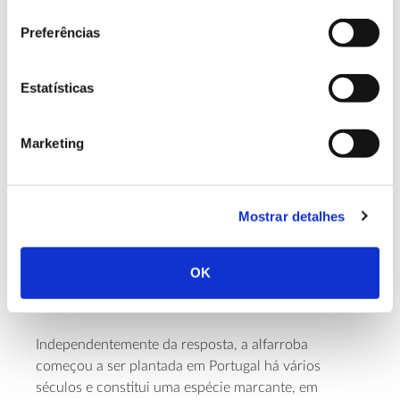
consentimento
onde foi inicialmente introduzida e que permanece
Preferências
em equilíbrio em habitats naturais e seminaturais. E
há quem a classifique como espécie nativa e a
integre na lista das autóctones
ou indígenas
Estatísticas
portuguesas
.
Por um lado, pensa-se que é originária do
Marketing
mediterrâneo oriental, da região que corresponderá
hoje ao norte do Iémen ou corno de África e sul da
península arábica, e que terá chegado ao Egito,
Mostrar detalhes
Médio Oriente, Grécia e, mais tarde, à Península
Ibérica, pela mão de mercadores. Por outro lado, foi
Ceratonia
encontrada evidência de que a
já existiria
OK
na Europa na era pré-glaciar.
Independentemente da resposta, a alfarroba
começou a ser plantada em Portugal há vários
séculos e constitui uma espécie marcante, em