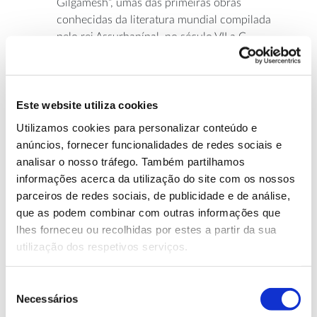
Gilgamesh”, umas das primeiras obras
conhecidas da literatura mundial compilada
pelo rei Assurbanípal, no século VII a.C.
– O Talmude judeu tem uma parábola
conhecida como “Honi e a árvore de Alfarroba”
que apela ao altruísmo. Nela é referido que
Este website utiliza cookies
uma alfarrobeira pode levar 70 anos para dar
Utilizamos cookies para personalizar conteúdo e
frutos, pelo que quem plantar esta árvore está
anúncios, fornecer funcionalidades de redes sociais e
a favorecer gerações futuras.
analisar o nosso tráfego. Também partilhamos
informações acerca da utilização do site com os nossos
parceiros de redes sociais, de publicidade e de análise,
Estrangeira ou nativa?
que as podem combinar com outras informações que
lhes forneceu ou recolhidas por estes a partir da sua
utilização dos respetivos serviços.
Os especialistas ainda
não chegaram a acordo
.
Há quem a considere um exemplo de espécie
exótica
Seleção
Necessários
naturalizada
em Portugal, ou seja, de uma
de
estrangeira que se estabeleceu para além do local