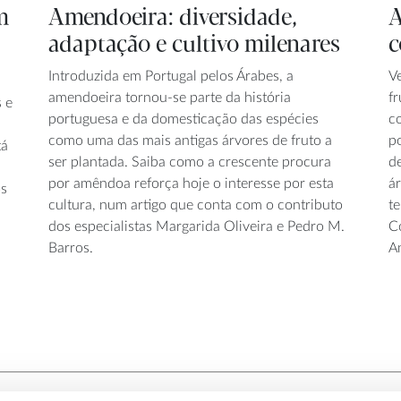
m
Amendoeira: diversidade,
A
adaptação e cultivo milenares
c
Introduzida em Portugal pelos Árabes, a
V
amendoeira tornou-se parte da história
f
 e
portuguesa e da domesticação das espécies
c
como uma das mais antigas árvores de fruto a
p
tá
ser plantada. Saiba como a crescente procura
d
por amêndoa reforça hoje o interesse por esta
á
os
cultura, num artigo que conta com o contributo
te
dos especialistas Margarida Oliveira e Pedro M.
C
Barros.
An