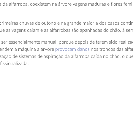
nha da alfarroba, coexistem na árvore vagens maduras e flores f
s primeiras chuvas de outono e na grande maioria dos casos contin
ue as vagens caiam e as alfarrobas são apanhadas do chão, à sem
 ser essencialmente manual, porque depois de terem sido realiza
prendem a máquina à árvore
provocam danos
nos troncos das alfa
ilização de sistemas de aspiração da alfarroba caída no chão, o 
fissionalizada.