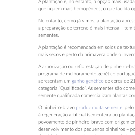
A plantação é, no entanto, a opção mais usad
que fiquem mais homogéneos, o que facilita 
No entanto, como já vimos, a plantação aprese
a preparação de terreno é mais intensa – tem 
sementes.
A plantação é recomendada em solos de textur
mais secos e perto da primavera onde o invern
A arborização ou reflorestação de pinheiro-br
programa de melhoramento genético português, 
apresentam um
ganho genético
de cerca de 21
categoria “Qualificado”. As sementes são come
semente qualificada comercializam plantas com
O pinheiro-bravo
produz muita semente
, pel
à regeneração artificial (sementeira ou plantaç
povoamento de pinheiro-bravo com origem em 
desenvolvimento dos pequenos pinheiros – po