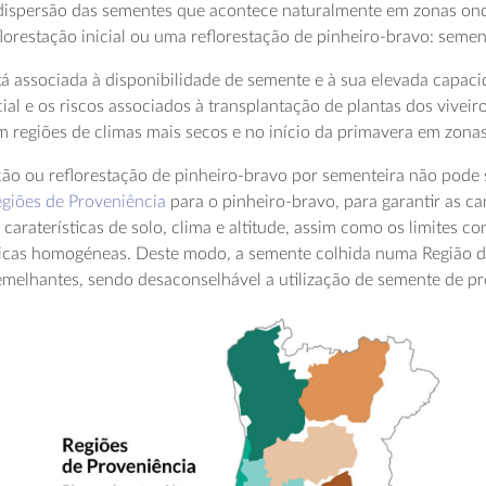
 dispersão das sementes que acontece naturalmente em zonas onde 
orestação inicial ou uma reflorestação de pinheiro-bravo: semen
á associada à disponibilidade de semente e à sua elevada capacid
icial e os riscos associados à transplantação de plantas dos vive
egiões de climas mais secos e no início da primavera em zona
ação ou reflorestação de pinheiro-bravo por sementeira não pod
giões de Proveniência
para o pinheiro-bravo, para garantir as ca
araterísticas de solo, clima e altitude, assim como os limites co
ógicas homogéneas. Deste modo, a semente colhida numa Região d
semelhantes, sendo desaconselhável a utilização de semente de p