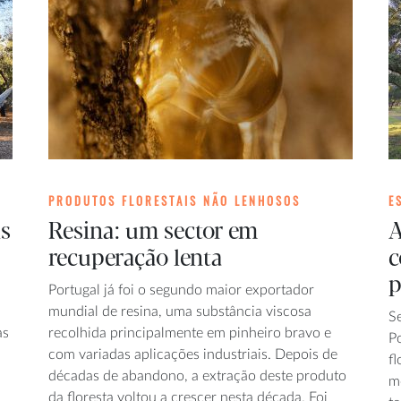
PRODUTOS FLORESTAIS NÃO LENHOSOS
E
is
Resina: um sector em
A
recuperação lenta
c
p
Portugal já foi o segundo maior exportador
mundial de resina, uma substância viscosa
S
as
recolhida principalmente em pinheiro bravo e
P
com variadas aplicações industriais. Depois de
fl
décadas de abandono, a extração deste produto
m
da floresta voltou a crescer nesta década. Foi