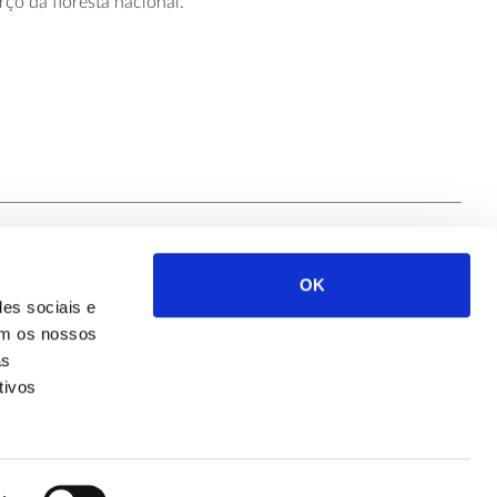
rço da floresta nacional.
OK
Siga-nos
des sociais e
com os nossos
as
tivos