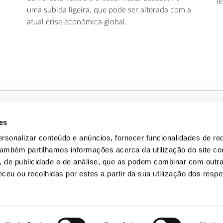
te
uma subida ligeira, que pode ser alterada com a
atual crise económica global.
es
-nos
Política de Privacidade
rsonalizar conteúdo e anúncios, fornecer funcionalidades de re
 Também partilhamos informações acerca da utilização do site 
omos
Política de Cookies
s, de publicidade e de análise, que as podem combinar com outr
ceu ou recolhidas por estes a partir da sua utilização dos respe
Mapa do Site