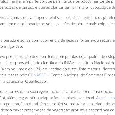
a atualmente, em parte porque permite que os povoamentos de p
operações de gestão, e que as plantas tenham maior capacidade 
nta algumas desvantagens relativamente à sementeira: os já refer
também maior impacte no solo -, a mão-de-obra é mais exigente e
a pesada e zonas com ocorrência de geadas fortes e/ou secura es
o é rigoroso.
avo por plantação deve ser feita com plantas cuja qualidade este
da responsabilidade científica do INIAV – Instituto Nacional de 
% em volume e de 17% em retidão do fuste. Este material flores
rcializadas pelo
CENASEF
– Centro Nacional de Sementes Flores
 a categoria “Qualificado”.
o que aproveitar a sua regeneração natural é também uma opção. 
ão), além de garantir a adaptação das plantas ao local.
As primeir
regeneração natural têm por objetivo reduzir a densidade de ár
dendo haver preservação da vegetação arbustiva espontânea com