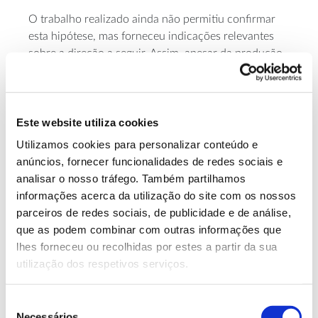
O trabalho realizado ainda não permitiu confirmar
esta hipótese, mas forneceu indicações relevantes
sobre a direção a seguir. Assim, apesar da produção
generalizada de mel de melada de carvalho-negral
ser uma realidade na Península Ibérica, persistem
incertezas científicas que justificam investigação
adicional sobre a origem da melada, os processos
Este website utiliza cookies
envolvidos e os fatores que condicionam a sua
Utilizamos cookies para personalizar conteúdo e
produtividade.
anúncios, fornecer funcionalidades de redes sociais e
analisar o nosso tráfego. Também partilhamos
A clarificação destas questões é importante também
informações acerca da utilização do site com os nossos
noutra perspetiva: “poderá permitir identificar
parceiros de redes sociais, de publicidade e de análise,
características específicas que reforcem a
que as podem combinar com outras informações que
autenticidade e a origem territorial do mel do Parque
lhes forneceu ou recolhidas por estes a partir da sua
Nacional de Montesinho, uma necessidade urgente
utilização dos respetivos serviços.
neste sector que é fortemente marcado por práticas
que dificultam a garantia de uma verdadeira origem
Seleção
dos produtos”, reforça a investigadora.
Necessários