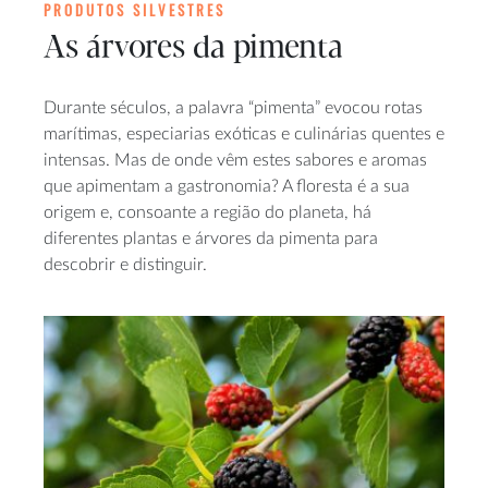
PRODUTOS SILVESTRES
As árvores da pimenta
Durante séculos, a palavra “pimenta” evocou rotas
marítimas, especiarias exóticas e culinárias quentes e
intensas. Mas de onde vêm estes sabores e aromas
que apimentam a gastronomia? A floresta é a sua
origem e, consoante a região do planeta, há
diferentes plantas e árvores da pimenta para
descobrir e distinguir.