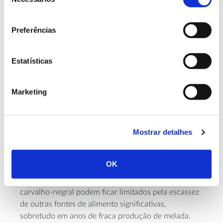
de
consentimento
Preferências
Valorizar o mel de melada e,
através dele, o território e a
Estatísticas
sua identidade
Marketing
No Parque Natural de Montesinho, o potencial do
mel de melada é particularmente elevado, dada a
extensão e relativa continuidade de algumas das
Mostrar detalhes
manchas de carvalho-negral, e a sua produtividade
sobretudo nos meses de julho e agosto.
OK
Contudo, também implica desafios: os apiários
instalados em zonas com forte dominância de
carvalho-negral podem ficar limitados pela escassez
de outras fontes de alimento significativas,
sobretudo em anos de fraca produção de melada.