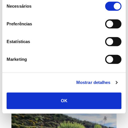
Seleção
Necessários
de
consentimento
Sanguinheira de Codes:
Preferências
produção e conservação em
sintonia
Estatísticas
A Herdade da Sanguinheira de Codes, no concelho
Marketing
de Abrantes, tornou-se num exemplo de como
produção e conservação podem estar em sintonia.
Joaquim Pais de Azevedo dá a conhecer como a
valorização do solo apoiou a regeneração e o
Mostrar detalhes
rendimento deste sistema agrossilvopastoril que gere
há perto de 25 anos.
OK