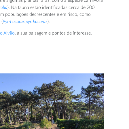
s e algumas plantas raras, como a espécie carnívora
folia
). Na fauna estão identificadas cerca de 200
om populações decrescentes e em risco, como
Pyrrhocorax pyrrhocorax
 (
).
 o Alvão
, a sua paisagem e pontos de interesse.