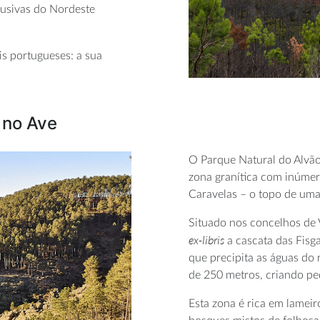
lusivas do Nordeste
is portugueses: a sua
 no Ave
O Parque Natural do Alvão
zona granítica com inúmer
Caravelas – o topo de um
Situado nos concelhos de 
ex-libris
a cascata das Fisg
que precipita as águas do 
de 250 metros, criando pe
Esta zona é rica em lameir