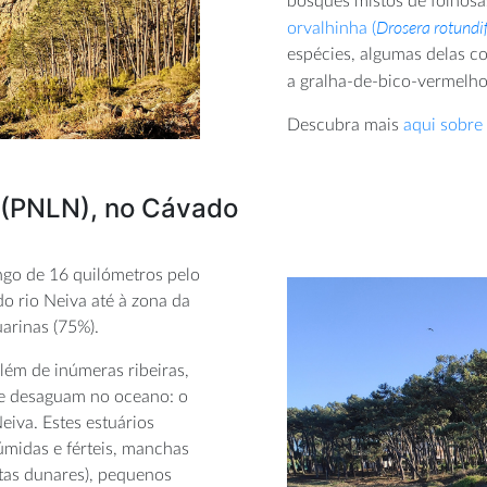
bosques mistos de folhosa
Drosera rotundi
orvalhinha (
espécies, algumas delas c
a gralha-de-bico-vermelho
Descubra mais
aqui sobre
e (PNLN), no Cávado
ngo de 16 quilómetros pelo
do rio Neiva até à zona da
arinas (75%).
lém de inúmeras ribeiras,
ue desaguam no oceano: o
eiva. Estes estuários
midas e férteis, manchas
stas dunares), pequenos