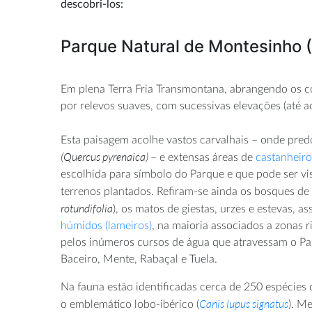
descobri-los:
Parque Natural de Montesinho 
Em plena Terra Fria Transmontana, abrangendo os co
por relevos suaves, com sucessivas elevações (até a
Esta paisagem acolhe vastos carvalhais – onde pred
(Quercus pyrenaica)
– e extensas áreas de
castanheiro
escolhida para símbolo do Parque e que pode ser vi
terrenos plantados. Refiram-se ainda os bosques de
rotundifolia
), os matos de giestas, urzes e estevas, 
húmidos (lameiros)
, na maioria associados a zonas r
pelos inúmeros cursos de água que atravessam o Pa
Baceiro, Mente, Rabaçal e Tuela.
Na fauna estão identificadas cerca de 250 espécies 
Canis lupus signatus
o emblemático lobo-ibérico (
). M