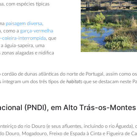
a, com espécies típicas
uma
paisagem diversa
,
m, como a
garça-vermelha
-coleira-interrompida
, que
 a águia-sapeira, uma
 zonas alagadas e nidifica
 cordão de dunas atlânticas do norte de Portugal, assim como os
habitats
s integram um dos três tipos de
que se destacam neste Pa
acional (PNDI), em Alto Trás-os-Montes
eiriço do rio Douro (e seus afluentes, incluindo o rio Águeda),
 Douro, Mogadouro, Freixo de Espada à Cinta e Figueira de Caste