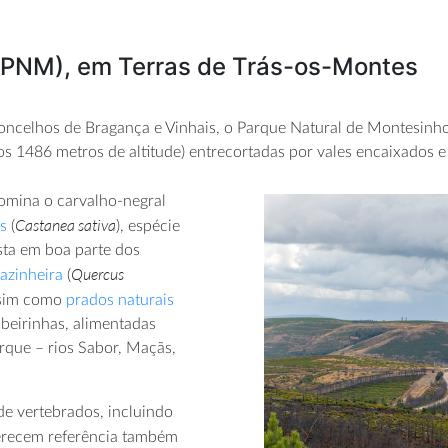
(PNM), em Terras de Trás-os-Montes
ncelhos de Bragança e Vinhais, o Parque Natural de Montesinho 
os 1486 metros de altitude) entrecortadas por vales encaixados e
omina o carvalho-negral
Castanea sativa
s
(
), espécie
sta em boa parte dos
Quercus
azinheira
(
assim como
prados naturais
ibeirinhas, alimentadas
rque – rios Sabor, Maçãs,
de vertebrados, incluindo
erecem referência também