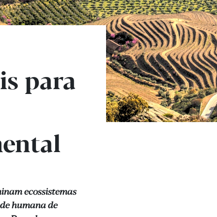
is para
nental
minam ecossistemas
dade humana de