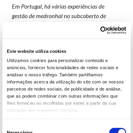
Em Portugal, há várias experiências de
gestão de medronhal no subcoberto de
espécies arbóreas, nomeadamente sobreiro,
pinheiro-bravo e de eucalipto. Estes
medronheiros, espontâneos ou plantados,
Este website utiliza cookies
têm
bons desempenhos
de crescimento e de
Utilizamos cookies para personalizar conteúdo e
produção de fruto, por estarem mais
anúncios, fornecer funcionalidades de redes sociais e
protegidos de intempéries (trovoadas e
analisar o nosso tráfego. Também partilhamos
geadas). Estas experiências constituem um
informações acerca da utilização do site com os nossos
parceiros de redes sociais, de publicidade e de análise,
exemplo de uso múltiplo em florestas de
que as podem combinar com outras informações que
produção, com espécies que se
lhes forneceu ou recolhidas por estes a partir da sua
compatibilizam para complementar o
utilização dos respetivos serviços.
rendimento dos produtores e para reforçar o
Seleção
valor natural das suas terras, com ganhos em
Necessários