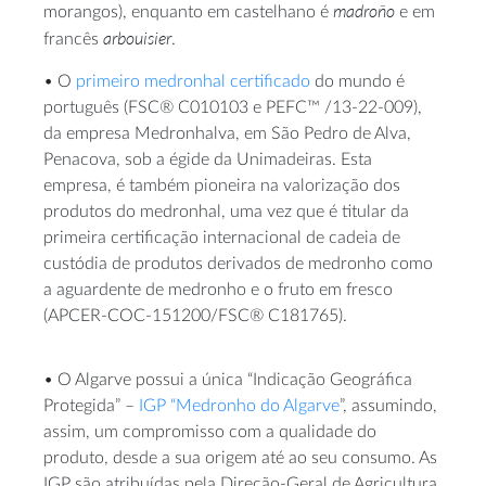
madroño
morangos), enquanto em castelhano é
e em
arbouisier
francês
.
• O
primeiro medronhal certificado
do mundo é
português (FSC® C010103 e PEFC™ /13-22-009),
da empresa Medronhalva, em São Pedro de Alva,
Penacova, sob a égide da Unimadeiras. Esta
empresa, é também pioneira na valorização dos
produtos do medronhal, uma vez que é titular da
primeira certificação internacional de cadeia de
custódia de produtos derivados de medronho como
a aguardente de medronho e o fruto em fresco
(APCER-COC-151200/FSC® C181765).
• O Algarve possui a única “Indicação Geográfica
Protegida” –
IGP “Medronho do Algarve
”, assumindo,
assim, um compromisso com a qualidade do
produto, desde a sua origem até ao seu consumo. As
IGP são atribuídas pela Direção-Geral de Agricultura