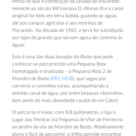
Pensa-se que a construção da Levada do Piscaredo
remonte ao século XIII (reinava D. Afonso II) e o canal
original foi feito em terra batida, guiando as águas
até aos campos agrícolas e aos moinhos de
Piscaredo. Na década de 1960, a terra foi substituída
por lajes de granito que servem agora de caminho às
águas.
Esta é uma das duas Levadas do Alvão que pode
conhecer-se percorrendo uma Pequena Rota
homologada e sinalizada – a Pequena Rota 2 de
Mondim de Basto (
PR2 MDB
), que segue por
carreiros e caminhos rurais, acompanhando o
estreito canal de água, por entre bosques ribeirinhos,
bem perto do mais abundante caudal do rio Cabril.
O percurso é linear, com 8,8 quilómetros, e liga o
Lugar das Mestras (na freguesia de Vilar de Ferreiros)
ao jardim da vila de Mondim de Basto. Relativamente
plano e fácil de percorrer, o trilho permite encontrar