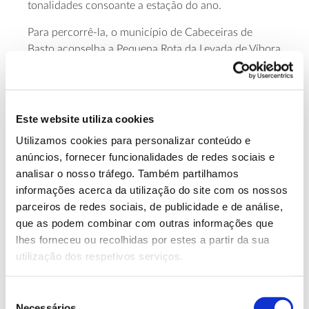
tonalidades consoante a estação do ano.
Para percorrê-la, o município de Cabeceiras de
Basto aconselha a Pequena Rota da Levada de Víbora
(
PR1 CBC
), um trilho circular com cerca de 10
quilómetros (nível de dificuldade médio-alto), que
tem início e fim junto à Barragem do Oural, na
freguesia de Abadim. O caminho passa por paisagens
Este website utiliza cookies
diversas, incluindo o Miradouro de Porto d’Olho e a
Utilizamos cookies para personalizar conteúdo e
Área de Lazer de Víbora
, um espaço que convida a
anúncios, fornecer funcionalidades de redes sociais e
uma merecida paragem ou mesmo a um piquenique.
analisar o nosso tráfego. Também partilhamos
informações acerca da utilização do site com os nossos
parceiros de redes sociais, de publicidade e de análise,
que as podem combinar com outras informações que
lhes forneceu ou recolhidas por estes a partir da sua
utilização dos respetivos serviços.
Seleção
Necessários