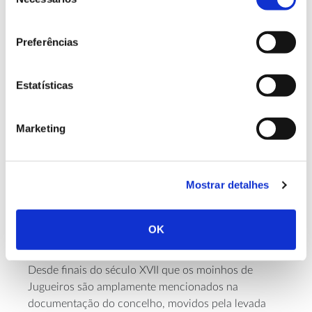
de
consentimento
Preferências
Um levantamento
das levadas de Cabeceiras
Estatísticas
de Basto identificou cerca de 60 caminhos
de água, muitos ainda ativos e usados para
Marketing
irrigação tradicional.
Mostrar detalhes
Levadas de Jugueiros – Assento,
Lourido e Barrias, em Felgueiras
OK
Desde finais do século XVII que os moinhos de
Jugueiros são amplamente mencionados na
documentação do concelho, movidos pela levada