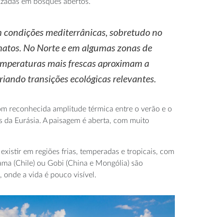
nizadas em bosques abertos.
 condições mediterrânicas, sobretudo no
 matos. No Norte e em algumas zonas de
emperaturas mais frescas aproximam a
iando transições ecológicas relevantes.
com reconhecida amplitude térmica entre o verão e o
 da Eurásia. A paisagem é aberta, com muito
istir em regiões frias, temperadas e tropicais, com
cama (Chile) ou Gobi (China e Mongólia) são
 onde a vida é pouco visível.