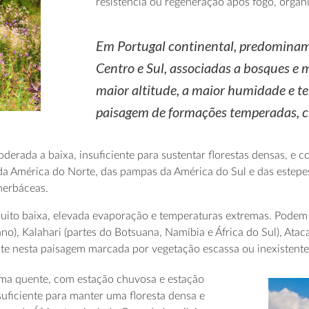
resistência ou regeneração após fogo, orga
Em Portugal continental, predominam
Centro e Sul, associadas a bosques e
maior altitude, a maior humidade e t
paisagem de formações temperadas, cr
derada a baixa, insuficiente para sustentar florestas densas, e 
a América do Norte, das pampas da América do Sul e das estepes
herbáceas.
ito baixa, elevada evaporação e temperaturas extremas. Podem ex
cano), Kalahari (partes do Botsuana, Namíbia e África do Sul), Ata
te nesta paisagem marcada por vegetação escassa ou inexistente,
ima quente, com estação chuvosa e estação
uficiente para manter uma floresta densa e