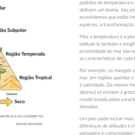
padrões de temperatura e
definem um bioma. Isto pod
ecossistemas que estão in
espécies, à transformação
Mas a temperatura e a pluv
latitude (e também a longitu
proximidade do mar são e
as características de cada
Por exemplo, os mangais s
mar, em regiões quentes e
à salinidade. Da mesma f
alpinos) só existem a grand
condicionada pelas caracte
elevadas.
emperatura e pluviosidade nos
Um país pode incluir mais
biomas terrestres.
diferenças de altitudes e 
paisagens e comunidades v