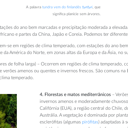
tunturi
A palavra
tundra vem do finlandês
, que
significa planície sem árvores.
ações do ano bem marcadas e precipitação moderada a elevada. E
fricano e partes da China, Japão e Coreia. Podemos ter diferente
m-se em regiões de clima temperado, com estações do ano bem 
 da América do Norte, em zonas altas da Europa e da Ásia, no su
ores de folha larga) – Ocorrem em regiões de clima temperado, 
e verões amenos ou quentes e invernos frescos. São comuns na 
 clima temperado.
4. Florestas e matos mediterrânicos
– Verões
invernos amenos e moderadamente chuvosos, 
Califórnia (EUA), a região central do Chile, 
Austrália. A vegetação é dominada por plant
esclerófitas (algumas
pirófitas
) adaptadas à s