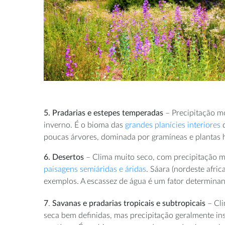
5. Pradarias e estepes temperadas
– Precipitação mo
inverno. É o bioma das
grandes planícies interiores
d
poucas árvores, dominada por gramíneas e plantas 
6. Desertos
– Clima muito seco, com precipitação mu
paisagens semiáridas e áridas
. Sáara (nordeste afri
exemplos. A escassez de água é um fator determinan
7
.
Savanas e pradarias tropicais e subtropicais
– Cl
seca bem definidas, mas precipitação geralmente ins