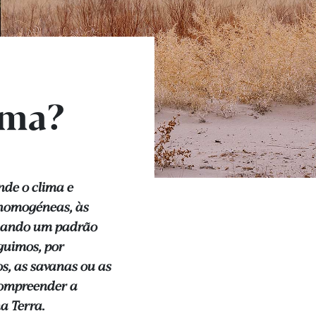
oma?
de o clima e
 homogéneas, às
rmando um padrão
guimos, por
os, as savanas ou as
compreender a
a Terra.