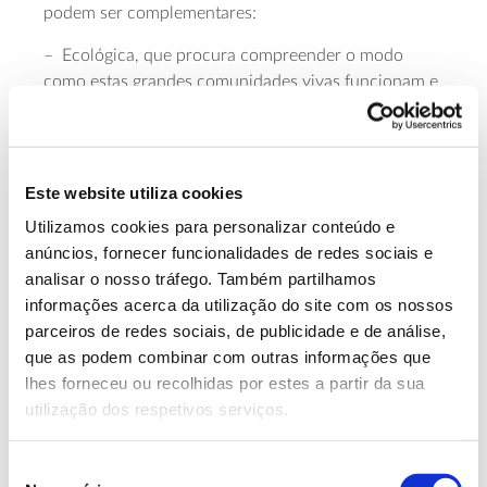
podem ser complementares:
– Ecológica, que procura compreender o modo
como estas grandes comunidades vivas funcionam e
se regulam, em resposta ao clima, à vegetação
dominante e às interações entre espécies e ambiente.
– Evolutiva e biogeográfica, que procura
Este website utiliza cookies
compreender como essas grandes comunidades se
Utilizamos cookies para personalizar conteúdo e
formaram ao longo da história da Terra, através da
anúncios, fornecer funcionalidades de redes sociais e
evolução das espécies e da sua distribuição
analisar o nosso tráfego. Também partilhamos
geográfica.
informações acerca da utilização do site com os nossos
Em paralelo, o conceito pode aplicar-se a diferentes
parceiros de redes sociais, de publicidade e de análise,
níveis espaciais significativos, incluindo zonas
que as podem combinar com outras informações que
climáticas globais, continentes e paisagens em
lhes forneceu ou recolhidas por estes a partir da sua
escalas subcontinentais ou suprarregionais. Assim,
utilização dos respetivos serviços.
surgiram também conceitos derivados de bioma,
como o de zonobiomas (subdivisões que
Seleção
acompanham as zonas climáticas terrestres), de