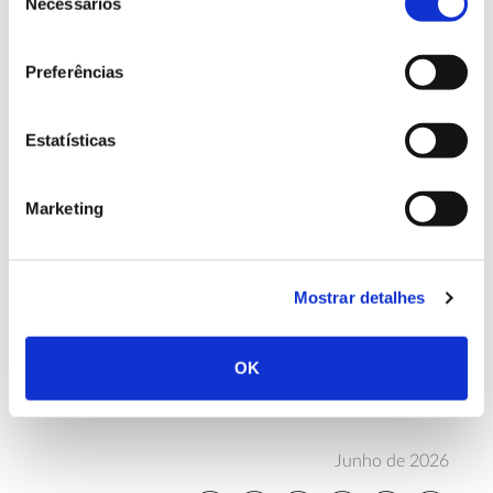
Necessários
de
subzonobiomas (subdivisões que refletem transições
consentimento
de temperatura e pluviosidade dentro de um
Preferências
zonobioma) e o de biomas continentais e biomas
regionais.
Estatísticas
Embora um bioma abranja necessariamente uma
área extensa de território, ele não está delimitado
pelas fronteiras políticas de países ou continentes. O
Marketing
que o delimita são essencialmente as condições
naturais e as suas comunidades vegetais dominantes,
que, por sua vez, moldam a presença das restantes
Mostrar detalhes
formas de vida.
OK
Junho de 2026