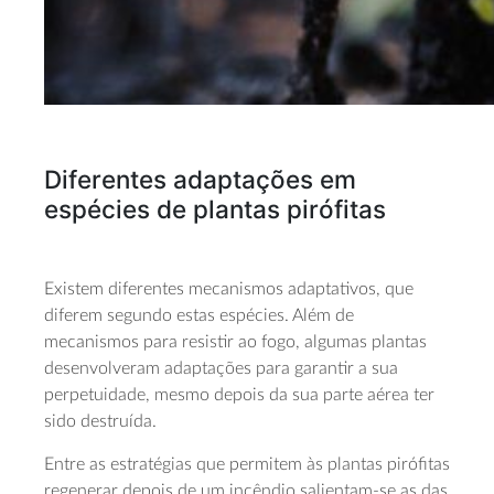
Diferentes adaptações em
espécies de plantas pirófitas
Existem diferentes mecanismos adaptativos, que
diferem segundo estas espécies. Além de
mecanismos para resistir ao fogo, algumas plantas
desenvolveram adaptações para garantir a sua
perpetuidade, mesmo depois da sua parte aérea ter
sido destruída.
Entre as estratégias que permitem às plantas pirófitas
regenerar depois de um incêndio salientam-se as das