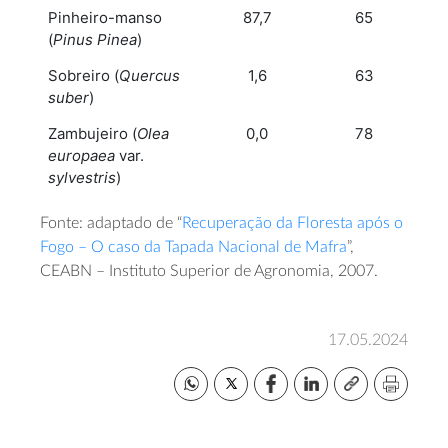
Pinheiro-manso
87,7
65
(
Pinus Pinea
)
Sobreiro (
Quercus
1,6
63
suber
)
Zambujeiro (
Olea
0,0
78
europaea
var.
sylvestris
)
Fonte: adaptado de “
Recuperação da Floresta após o
Fogo – O caso da Tapada Nacional de Mafra
”,
CEABN – Instituto Superior de Agronomia, 2007.
17.05.2024