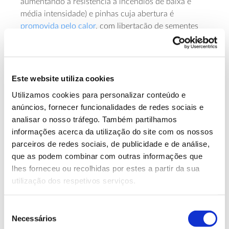
aumentando a resistência a incêndios de baixa e
média intensidade) e pinhas cuja abertura é
promovida pelo calor
, com libertação de sementes
para o solo recém-queimado.
O facto de terem estas adaptações não garante às
árvores e plantas pirófitas a sua sobrevivência, pois
Este website utiliza cookies
nos casos de incêndios de grande dimensão e
Utilizamos cookies para personalizar conteúdo e
severidade, a propagação torna-se tendencialmente
anúncios, fornecer funcionalidades de redes sociais e
indiferente ao tipo de vegetação
que existe. Por
analisar o nosso tráfego. Também partilhamos
outro lado, “a capacidade de persistência do
informações acerca da utilização do site com os nossos
pinheiro-bravo na paisagem ibérica face ao fogo é
parceiros de redes sociais, de publicidade e de análise,
bastante desigual entre populações e proveniências,
que as podem combinar com outras informações que
exprimindo a variabilidade morfológica e de
lhes forneceu ou recolhidas por estes a partir da sua
adaptações reprodutivas que a espécie exibe”, refere
utilização dos respetivos serviços.
o estudo “
A Piroecologia do Pinheiro Bravo
”. Além
disso, o documento alerta que a espécie tenderá a
desaparecer onde a frequência de fogos de
Seleção
severidade elevada for incompatível com a sua
Necessários
de