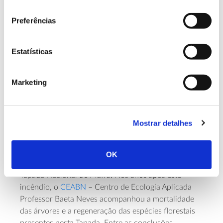
reprodução (quando os incêndios se vão repetindo
consentimento
antes de as árvores chegarem à idade de produção
Preferências
de sementes), especialmente em regiões afetadas por
incêndios de grande dimensão.
Estatísticas
Regeneração e sobrevivência
Marketing
após o fogo: o exemplo da
Tapada de Mafra
Mostrar detalhes
O pinheiro-bravo foi também uma das espécies mais
afetadas pelo grande incêndio de Mafra que, em
OK
2003, percorreu cerca de 70% da área florestal da
Tapada Nacional de Mafra. Nos anos após este
incêndio, o
CEABN
– Centro de Ecologia Aplicada
Professor Baeta Neves acompanhou a mortalidade
das árvores e a regeneração das espécies florestais
presentes nesta Tapada. Entre as conclusões,