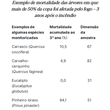
Exemplo de mortalidade das árvores em que
mais de 50% da copa foi afetada pelo fogo – 3
anos após o incêndio
Exemplos de
Mortalidade
Dimensão
algumas espécies
acumulada ao
da
monitorizadas
3º ano
(%)
amostra
Carrasco (
Quercus
10,5
67
coccifera
)
Carvalho-
4,9
82
cerquinho
(
Quercus faginea
)
Eucalipto
0,0
31
(
Eucalyptus
globulu
s)
Pinheiro-bravo
94,1
51
(
Pinus pinaster
)