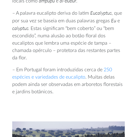
ampupu
ai-bubur
locais como
e
.
Eucalyptus
– A palavra eucalipto deriva do latim
, que
Eu
por sua vez se baseia em duas palavras gregas
e
calyptus.
Estas significam “bem coberto” ou “bem
escondido”, numa alusão ao botão floral dos
eucaliptos que lembra uma espécie de tampa –
chamada opérculo – protetora das restantes partes
da flor.
– Em Portugal foram introduzidas cerca de
250
espécies e variedades de eucalipto
. Muitas delas
podem ainda ser observadas em arboretos florestais
e jardins botânicos.