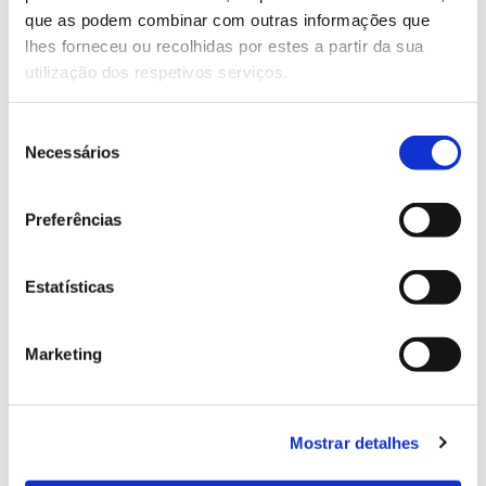
de terrenos rurais a plantar eucalipto
.
que as podem combinar com outras informações que
lhes forneceu ou recolhidas por estes a partir da sua
No entanto, o êxodo e envelhecimento das
utilização dos respetivos serviços.
populações rurais
, que contribuíram para o
abandono e a existência de propriedades pequenas e
pouco rentáveis – em especial no centro e norte do
Seleção
Necessários
país -, acentuaram a falta de planeamento e gestão
de
de muitas plantações de eucalipto, uma realidade
consentimento
destacada pelo GPP (Gabinete de Planeamento,
Preferências
Políticas e Administração Geral) num dos seus
Cadernos de Análise Prospetiva
(2018).
Estatísticas
Em resultado, temos algumas áreas de plantação
desordenadas, sem proteção de linhas de água, com
excessiva continuidade e falta de caminhos, aceiros
Marketing
e limpeza de matos, que contribuíram para tornar o
eucalipto numa
árvore controversa
e mal-amada. É
objeto de várias ideias, muito difundidas e
Mostrar detalhes
frequentemente pouco fundamentadas
cientificamente – realidade que não é exclusiva de