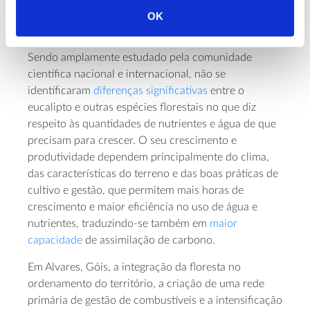
Portugal, como se pode rever na tese de
OK
La Mala Prensa del Eucalipto
doutoramento “
”.
Sendo amplamente estudado pela comunidade
científica nacional e internacional, não se
identificaram
diferenças significativas
entre o
eucalipto e outras espécies florestais no que diz
respeito às quantidades de nutrientes e água de que
precisam para crescer. O seu crescimento e
produtividade dependem principalmente do clima,
das características do terreno e das boas práticas de
cultivo e gestão, que permitem mais horas de
crescimento e maior eficiência no uso de água e
nutrientes, traduzindo-se também em
maior
capacidade
de assimilação de carbono.
Em Alvares, Góis, a integração da floresta no
ordenamento do território, a criação de uma rede
primária de gestão de combustíveis e a intensificação