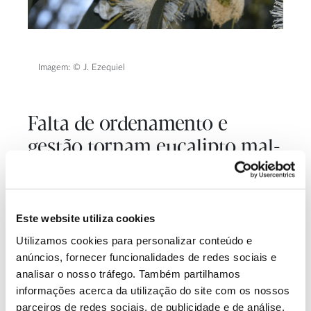
Imagem: © J. Ezequiel
Falta de ordenamento e
gestão tornam eucalipto mal-
amado
O crescimento e rendimento mais rápido face a
Este website utiliza cookies
outras espécies florestais, a adaptação a boa parte
Utilizamos cookies para personalizar conteúdo e
do clima e solo português e a facilidade de cultivo –
anúncios, fornecer funcionalidades de redes sociais e
incluindo a capacidade da árvore formar rebentos
analisar o nosso tráfego. Também partilhamos
depois de ser cortada (capacidade de regeneração
informações acerca da utilização do site com os nossos
das toiças ou cepos) –
levaram muitos proprietários
parceiros de redes sociais, de publicidade e de análise,