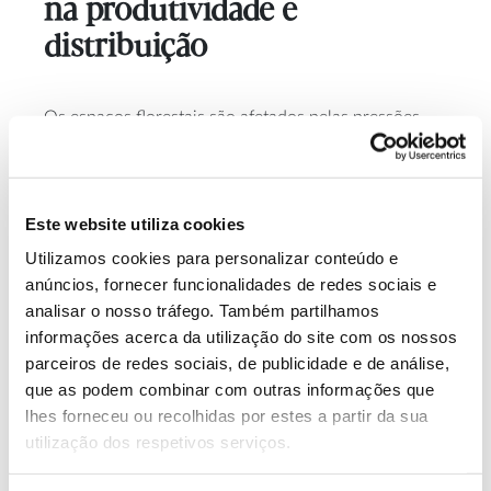
na produtividade e
distribuição
Os espaços florestais são afetados pelas pressões
das alterações climáticas em Portugal. A partir dos
Climate Change in
resultados do
projeto SIAM
(
Portugal: Scenarios, Impacts and Adaptation Measures
), a
Este website utiliza cookies
equipa de trabalho responsável pela área de florestas
da Estratégia Nacional de Adaptação às alterações
Utilizamos cookies para personalizar conteúdo e
Climáticas
apresentou previsões
para alguns dos
anúncios, fornecer funcionalidades de redes sociais e
impactes potenciais que se deverão fazer sentir na
analisar o nosso tráfego. Também partilhamos
produtividade e na área de distribuição das
informações acerca da utilização do site com os nossos
diferentes espécies florestais:
parceiros de redes sociais, de publicidade e de análise,
que as podem combinar com outras informações que
lhes forneceu ou recolhidas por estes a partir da sua
Pinheiro-bravo com
diminuição geral de
utilização dos respetivos serviços.
produtividade