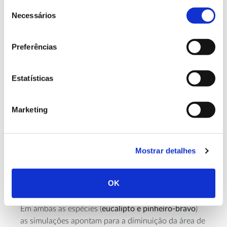
Seleção
No norte litoral pode haver ganhos de até 10% em
Necessários
de
termos de volume de madeira, mas no resto do país
consentimento
prevê-se um decréscimo deste valor, com reduções
entre 12% no norte interior e mais de 50% no sul do
Preferências
país.
Estatísticas
Eucalipto com decréscimo geral de
produtividade
Marketing
No norte litoral, a produtividade pode aumentar em
função do aumento das temperaturas, mas no resto
do território a produtividade diminui. Na região
Mostrar detalhes
centro a diminuição de produtividade será mais
acentuada no interior (-30%) do que no litoral (cerca
de -15%). Na região sul as reduções podem chegar
OK
aos 50%.
Em ambas as espécies (
eucalipto e pinheiro-bravo
)
as simulações apontam para a diminuição da área de