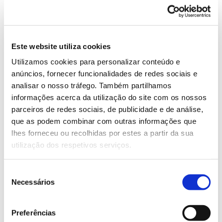
desflorestação e a degradação das áreas florestais
contribuem para a emissão de GEE através da
combustão da biomassa florestal, decomposição do
Este website utiliza cookies
material vegetal e libertação do carbono do solo: em
termos globais, contribuem com cerca de uma
Utilizamos cookies para personalizar conteúdo e
gigatonelada de emissões de carbono por ano.
anúncios, fornecer funcionalidades de redes sociais e
analisar o nosso tráfego. Também partilhamos
informações acerca da utilização do site com os nossos
Os valores desta contribuição para as emissões
parceiros de redes sociais, de publicidade e de análise,
globais de GEE variam entre os
25% avançados pela
que as podem combinar com outras informações que
FAO em 2005
,
25% a 30% revistos em 2006
,
17%
lhes forneceu ou recolhidas por estes a partir da sua
divulgados no relatório de 2007 do IPCC
e
12%
utilização dos respetivos serviços.
revistos num artigo publicado em 2009
. A variação
nos valores explica-se pela atualização dos dados
globais de desflorestação e o aumento das emissões
Seleção
Necessários
resultantes da queima dos combustíveis fósseis. Este
de
aumento leva a uma diminuição do peso da
consentimento
desflorestação em termos percentuais.
Preferências