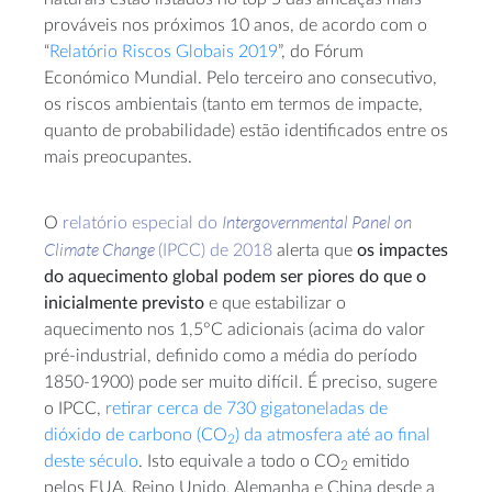
prováveis nos próximos 10 anos, de acordo com o
“
Relatório Riscos Globais 2019
”, do Fórum
Económico Mundial. Pelo terceiro ano consecutivo,
os riscos ambientais (tanto em termos de impacte,
quanto de probabilidade) estão identificados entre os
mais preocupantes.
Intergovernmental Panel on
O
relatório especial do
Climate Change
(IPCC) de 2018
alerta que
os impactes
do aquecimento global podem ser piores do que o
inicialmente previsto
e que estabilizar o
aquecimento nos 1,5°C adicionais (acima do valor
pré-industrial, definido como a média do período
1850-1900) pode ser muito difícil. É preciso, sugere
o IPCC,
retirar cerca de 730 gigatoneladas de
dióxido de carbono (CO
) da atmosfera até ao final
2
deste século
. Isto equivale a todo o CO
emitido
2
pelos EUA, Reino Unido, Alemanha e China desde a