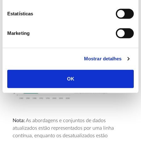
Evolução das emissões de carbono
Estatísticas
provenientes da desflorestação,
degradação das florestas e das emissões de
Marketing
combustíveis fósseis
1980 – 2008
Mostrar detalhes
OK
Nota:
As abordagens e conjuntos de dados
atualizados estão representados por uma linha
contínua, enquanto os desatualizados estão