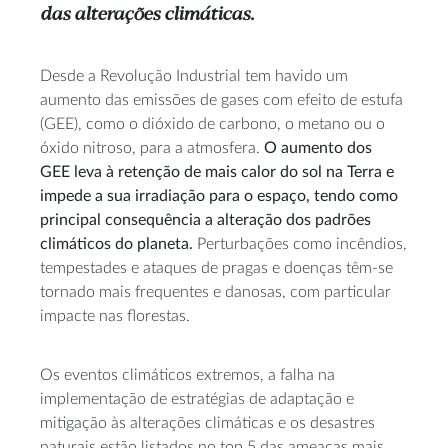
das alterações climáticas.
Desde a Revolução Industrial tem havido um
aumento das emissões de gases com efeito
de estufa
(GEE),
como o dióxido de carbono
,
o
metano
ou o
óxido nitroso
,
para a atmosfera.
O aumento
dos
GEE
leva à retenção de mais calor do sol
na Terra
e
impede a sua ir
radiação para o espaço, tendo
como
principal consequência a alteração dos padrões
climáticos do planeta.
Perturbações como incêndios,
tempestades e ataques de pragas e doenças têm-se
tornado mais frequentes e
danosas
, com particular
impacte nas florestas
.
Os eventos climáticos extremos, a falha na
implementação de estratégias de adaptação e
mitigação às alterações climáticas e os desastres
naturais estão listados no top 5 das ameaças mais