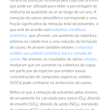
horária de poluição removida pela copa das árvores,
que pode ser utilizada para obter a percentagem de
melhoria da qualidade do ar ao longo de um ano. A
remoção do ozono atmosférico corresponde a uma
fração significativa da remoção total de poluentes, o
que está de acordo com
trabalhos científicos
anteriores
, que afirmam: um aumento da cobertura
arbórea na cidade leva a uma redução da formação
de ozono. As árvores também emitem
compostos
voláteis que podem contribuir para a camada de
ozono
. No entanto, os resultados de vários
estudos
revelaram que um aumento na cobertura de copas,
em particular de espécies que emitem baixas
concentrações de compostos orgânicos voláteis
(VOCs) pode contrariar os acréscimos de ozono.
Refira-se que a remoção de poluentes pelas árvores
de arruamento foi calculada para ozono (O
), dióxido
3
de enxofre (SO
), dióxido de azoto (NO
), monóxido
2
2
de carbono (CO) e partículas de gases inaláveis de