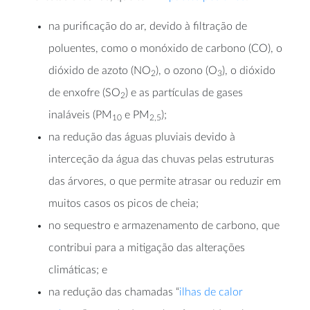
na purificação do ar, devido à filtração de
poluentes, como o monóxido de carbono (CO), o
dióxido de azoto (NO
), o ozono (O
), o dióxido
2
3
de enxofre (SO
) e as partículas de gases
2
inaláveis (PM
e PM
);
10
2,5
na redução das águas pluviais devido à
interceção da água das chuvas pelas estruturas
das árvores, o que permite atrasar ou reduzir em
muitos casos os picos de cheia;
no sequestro e armazenamento de carbono, que
contribui para a mitigação das alterações
climáticas; e
na redução das chamadas “
ilhas de calor