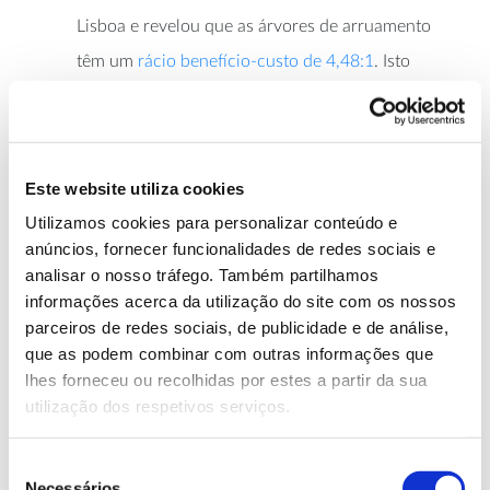
Lisboa e revelou que as árvores de arruamento
têm um
rácio benefício-custo de 4,48:1
. Isto
significa que p
or cada dólar investido na gestão
das árvores da capital portuguesa, os seus
cidadãos “receberam” benefícios equivalentes a
Este website utiliza cookies
4,48 dólares em termos de redução das faturas
Utilizamos cookies para personalizar conteúdo e
de eletricidade, ar menos poluído, aumento do
anúncios, fornecer funcionalidades de redes sociais e
valor das casas, redução do CO
na atmosfera e
analisar o nosso tráfego. Também partilhamos
2
informações acerca da utilização do site com os nossos
do escoamento pluvial evitado
. Este estudo,
parceiros de redes sociais, de publicidade e de análise,
uma colaboração internacional coordenada pelo
que as podem combinar com outras informações que
CEABN, foi uma das primeiras aplicações do
lhes forneceu ou recolhidas por estes a partir da sua
utilização dos respetivos serviços.
programa STRATUM fora dos EUA.
i-Tree
O
é uma plataforma de análise mais
Seleção
USDA Forest
recente
, também desenvolvida pelo
Necessários