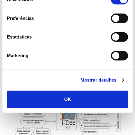
de
Service
consentimento
(
www.itreetools.org
). Revista pela
comunidade científica e de acesso aberto,
Preferências
possibilita a avaliação da floresta, tanto em
Estatísticas
ambiente urbano como rural, e dos seus
benefícios ecológicos e económicos.
Vários
Marketing
estudos
demonstraram o potencial deste
programa na quantificação dos benefícios que
as árvores urbanas proporcionam ao
Mostrar detalhes
ecossistema e à sociedade.
OK