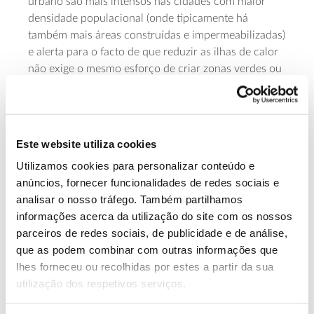
urbano são mais intensos nas cidades com maior
densidade populacional (onde tipicamente há
também mais áreas construídas e impermeabilizadas)
e alerta para o facto de que reduzir as ilhas de calor
não exige o mesmo esforço de criar zonas verdes ou
florestas urbanas em todas as cidades em análise, já
que há outras variáveis a considerar, como as
condições de secura e humidade de cada zona
urbana, as quais influenciam os efeitos.
Este website utiliza cookies
Utilizamos cookies para personalizar conteúdo e
Cidades e ilhas de calor urbano
anúncios, fornecer funcionalidades de redes sociais e
mantêm tendência para aumentar
analisar o nosso tráfego. Também partilhamos
informações acerca da utilização do site com os nossos
parceiros de redes sociais, de publicidade e de análise,
Em contínua expansão, os centros urbanos são casa
que as podem combinar com outras informações que
de cada de cada vez mais pessoas e o seu
lhes forneceu ou recolhidas por estes a partir da sua
desenvolvimento obriga à construção de novas
utilização dos respetivos serviços.
infraestruturas – estima-se que, até 2050, a
população urbana cresça dos
55% para os 80%
.