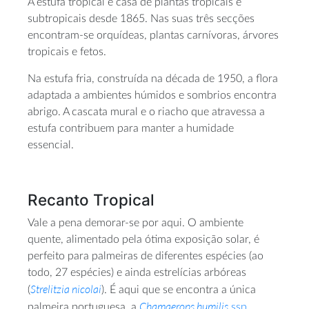
A estufa tropical é casa de plantas tropicais e
subtropicais desde 1865. Nas suas três secções
encontram-se orquídeas, plantas carnívoras, árvores
tropicais e fetos.
Na estufa fria, construída na década de 1950, a flora
adaptada a ambientes húmidos e sombrios encontra
abrigo. A cascata mural e o riacho que atravessa a
estufa contribuem para manter a humidade
essencial.
Recanto Tropical
Vale a pena demorar-se por aqui. O ambiente
quente, alimentado pela ótima exposição solar, é
perfeito para palmeiras de diferentes espécies (ao
todo, 27 espécies) e ainda estrelícias arbóreas
Strelitzia nicolai
(
). É aqui que se encontra a única
Chamaerops humilis
palmeira portuguesa, a
ssp.