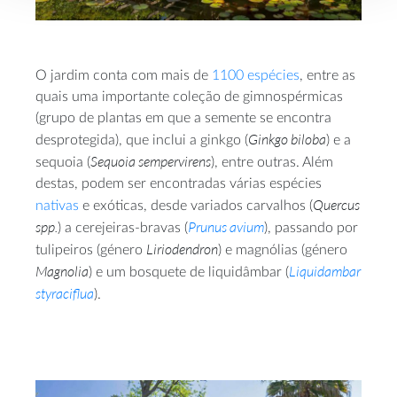
O jardim conta com mais de
1100 espécies
, entre as
quais uma importante coleção de gimnospérmicas
(grupo de plantas em que a semente se encontra
Ginkgo biloba
desprotegida), que inclui a ginkgo (
) e a
Sequoia sempervirens
sequoia (
), entre outras. Além
destas, podem ser encontradas várias espécies
Quercus
nativas
e exóticas, desde variados carvalhos (
spp.
Prunus avium
) a cerejeiras-bravas (
), passando por
Liriodendron
tulipeiros (género
) e magnólias (género
Magnolia
Liquidambar
) e um bosquete de liquidâmbar (
styraciflua
).