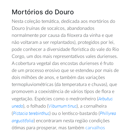
Mortórios do Douro
Nesta coleção temática, dedicada aos mortórios do
Douro (ruínas de socalcos, abandonados
normalmente por causa da filoxera da vinha e que
não voltaram a ser replantados), protegidos por lei,
pode conhecer a diversidade florística do vale do Rio
Corgo, um dos mais representativos vales durienses.
A cobertura vegetal das encostas durienses é fruto
de um processo erosivo que se estendeu por mais de
dois milhões de anos, e também das variações
termopluviométricas (da temperatura e chuvas), que
promovem a coexistência de vários tipos de flora e
Arbutus
vegetação. Espécies como o medronheiro (
unedo
Viburnum tinus
), o folhado (
), a cornalheira
Pistacia terebinthus
Phillyrea
(
) ou o lentisco-bastardo (
angustifolia
) encontraram nesta região condições
ótimas para prosperar, mas também
carvalhos