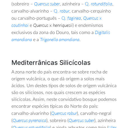
Quercus suber
rotundifolia
(sobreiro –
, azinheira –
Q.
,
robur
carvalho-alvarinho –
Q.
, carvalho-cerquinho
faginea
Quercus
ou carvalho-português –
Q.
,
x
coutinhoi
Quercus
henriquesii
e
x
) e endemismos
Digitalis
exclusivos da zona do Douro, tais como a
amandiana
Trigonella amandiana
e a
.
Mediterrânicas Silicícolas
A zona norte do país encontra-se sobre rocha de
origem vulcânica, o que dá origem a solos mais
ácidos. Um destes tipos de solos de origem vulcânica
são os siliciosos, nos quais crescem as espécies
silicícolas. Assim, neste convidativo bosque podemos
encontrar espécies típicas do Norte do país:
Quercus robur
carvalho-alvarinho (
), carvalho-negral
Quercus pyrenaica
Quercus suber
(
), sobreiro (
), azinheira
Quercus rotundifolia
Ulex
(
) e ainda arbustos como tojo (