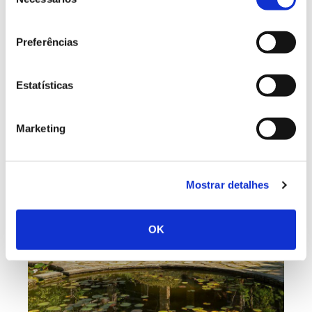
de
Atualmente, o jardim botânico pertence ao Museu de
consentimento
História Natural e da Ciência da Universidade do
Porto (MHNC-UP) e situa-se no centro da cidade,
Preferências
assumindo-se como um “pulmão verde” com mais de
quatro hectares de extensão, incluindo áreas de
Estatísticas
lagos com plantas aquáticas.
Marketing
Mostrar detalhes
OK