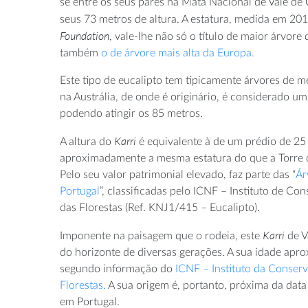
se entre os seus pares na Mata Nacional de Vale de
seus 73 metros de altura. A estatura, medida em 20
Foundation
, vale-lhe não só o título de maior árvore
também
o de árvore mais alta da Europa
.
Este tipo de eucalipto tem tipicamente árvores de m
na Austrália, de onde é originário, é considerado um 
podendo atingir os 85 metros.
Karri
A altura do
é equivalente à de um prédio de 25
aproximadamente a mesma estatura do que a Torre d
Pelo seu valor patrimonial elevado, faz parte das
“
Ár
Portugal
”
, classificadas pelo ICNF – Instituto de Co
das Florestas (Ref. KNJ1/415 – Eucalipto).
Karri
Imponente na paisagem que o rodeia, este
de V
do horizonte de diversas gerações. A sua idade apr
segundo informação do
ICNF – Instituto da Conser
Florestas.
A sua origem é, portanto, próxima da data
em Portugal.