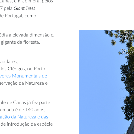
 Canas, em Coimbra, pelos
Giant Trees
17 pela
 de Portugal, como
édia a elevada dimensão e,
gigante da floresta,
 andares,
os Clérigos, no Porto.
vores Monumentais de
nservação da Natureza e
ale de Canas já fez parte
oximada é de 140 anos,
vação da Natureza e das
 de introdução da espécie