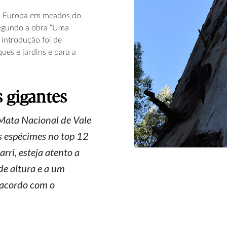
 da Europa em meados do
segundo a obra “Uma
 introdução foi de
ues e jardins e para a
s gigantes
 Mata Nacional de Vale
s espécimes no top 12
rri, esteja atento a
e altura e a um
 acordo com o