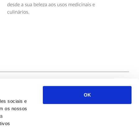
desde a sua beleza aos usos medicinais e
culinários.
OK
Siga-nos
des sociais e
com os nossos
as
tivos