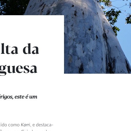
lta da
uguesa
igos, este é um
Karri
cido como
, e destaca-