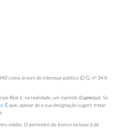
40 como árvore de interesse público (D.G. nº 34 II
Cupressus
pe Real é, na realidade, um cipreste (
). Se
ca
. É que, apesar de a sua designação sugerir tratar-
a.
ro médio. O perímetro do tronco na base é de