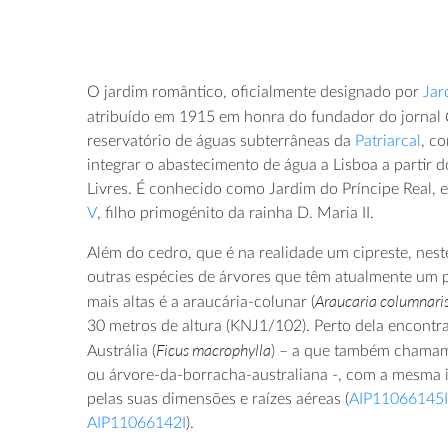
O jardim romântico, oficialmente designado por
Jar
atribuído em 1915 em honra do fundador do jornal
reservatório de águas subterrâneas da
Patriarcal
, c
integrar o abastecimento de água a Lisboa a partir
Livres. É conhecido como Jardim do Príncipe Real
V
, filho primogénito da rainha D. Maria II.
Além do cedro, que é na realidade um cipreste, nest
outras espécies de árvores que têm atualmente um 
Araucaria columnari
mais altas é a araucária-colunar (
30 metros de altura (KNJ1/102). Perto dela encontra
Ficus macrophylla
Austrália (
) – a que também chamam
ou árvore-da-borracha-australiana -, com a mesma 
pelas suas dimensões e raízes aéreas (
AIP11066145I
AIP11066142I
).