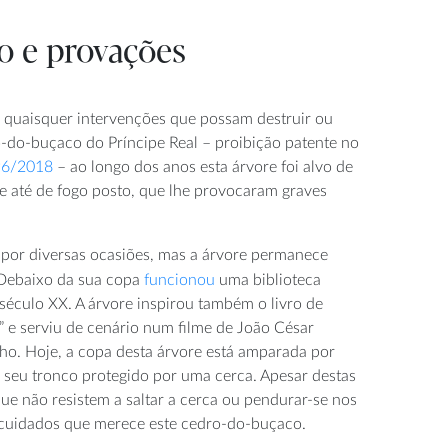
o e provações
 quaisquer intervenções que possam destruir ou
o-do-buçaco do Príncipe Real – proibição patente no
96/2018
– ao longo dos anos esta árvore foi alvo de
 e até de fogo posto, que lhe provocaram graves
o por diversas ocasiões, mas a árvore permanece
 Debaixo da sua copa
funcionou
uma biblioteca
século XX. A árvore inspirou também o livro de
 e serviu de cenário num filme de João César
o. Hoje, a copa desta árvore está amparada por
o seu tronco protegido por uma cerca. Apesar destas
ue não resistem a saltar a cerca ou pendurar-se nos
 cuidados que merece este cedro-do-buçaco.