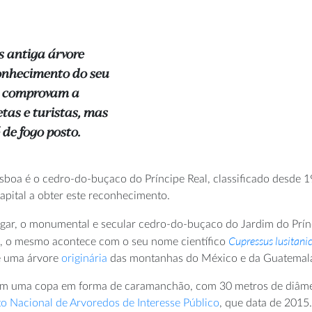
s antiga árvore
conhecimento do seu
de comprovam a
etas e turistas, mas
 de fogo posto.
boa é o cedro-do-buçaco do Príncipe Real, classificado desde 19
capital a obter este reconhecimento.
gar, o monumental e secular cedro-do-buçaco do Jardim do Prínci
Cupressus lusitani
s, o mesmo acontece com o seu nome científico
é uma árvore
originária
das montanhas do México e da Guatemal
em uma copa em forma de caramanchão, com 30 metros de diâmet
to Nacional de Arvoredos de Interesse Público
, que data de 2015.