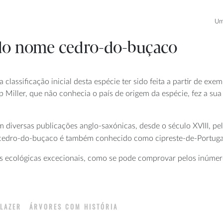
Um
do nome cedro-do-buçaco
classificação inicial desta espécie ter sido feita a partir de ex
lip Miller, que não conhecia o país de origem da espécie, fez a su
 diversas publicações anglo-saxónicas, desde o século XVIII, pe
 cedro-do-buçaco é também conhecido como cipreste-de-Portuga
s ecológicas excecionais, como se pode comprovar pelos inúme
E LAZER
ÁRVORES COM HISTÓRIA