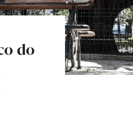
co do
a
e