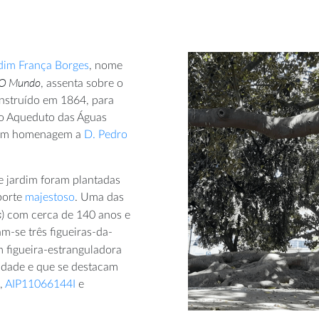
dim França Borges
, nome
O Mundo
, assenta sobre o
onstruído em 1864, para
 do Aqueduto das Águas
, em homenagem a
D. Pedro
e jardim foram plantadas
porte
majestoso
. Uma das
s
) com cerca de 140 anos e
m-se três figueiras-da-
 figueira-estranguladora
idade e que se destacam
,
AIP11066144I
e