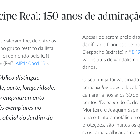
ipe Real: 150 anos de admiraçã
Apesar de serem proibidas
s valeram-lhe, de entre os
danificar o frondoso cedr
no grupo restrito da lista
Despacho (extrato) n.º
84
 foi conferido pelo ICNF –
vários atos de vandalismo
s (Refª.
AIP11066143I
).
danos.
úblico distingue
O seu fim já foi vaticinad
e, porte, longevidade,
ex-libris
como
deste local.
camarária nos anos 30 do 
 ou enquadramento
contos “Debaixo do Cedro”
rês exemplares no
Monteiro e Joaquim Sapinh
oficial do Jardim do
uma estrutura metálica e 
proteções, são muitos os q
seus ramos, alheados dos