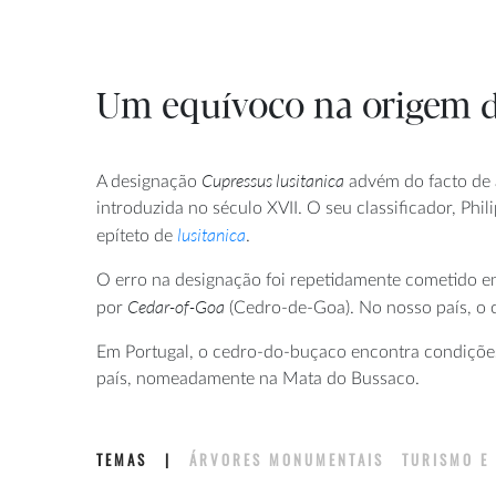
Um equívoco na origem 
Cupressus lusitanica
A designação
advém do facto de a 
introduzida no século XVII. O seu classificador, Phi
lusitanica
epíteto de
.
O erro na designação foi repetidamente cometido em
Cedar-of-Goa
por
(Cedro-de-Goa). No nosso país, o
Em Portugal, o cedro-do-buçaco encontra condiçõe
país, nomeadamente na Mata do Bussaco.
TEMAS
|
ÁRVORES MONUMENTAIS
TURISMO 