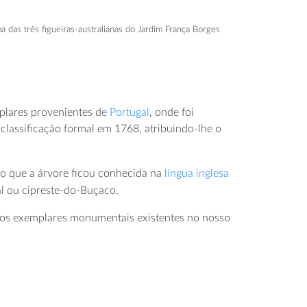
a das três figueiras-australianas do Jardim França Borges
emplares provenientes de
Portugal
, onde foi
a classificação formal em 1768, atribuindo-lhe o
lo que a árvore ficou conhecida na
língua inglesa
l ou cipreste-do-Buçaco.
ros exemplares monumentais existentes no nosso