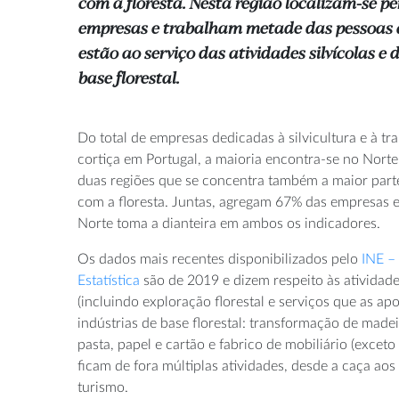
com a floresta. Nesta região localizam-se p
empresas e trabalham metade das pessoas q
estão ao serviço das atividades silvícolas e 
base florestal.
Do total de empresas dedicadas à silvicultura e à t
cortiça em Portugal, a maioria encontra-se no Norte
duas regiões que se concentra também a maior par
com a floresta. Juntas, agregam 67% das empresas
Norte toma a dianteira em ambos os indicadores.
Os dados mais recentes disponibilizados pelo
INE – 
Estatística
são de 2019 e dizem respeito às atividade
(incluindo exploração florestal e serviços que as apo
indústrias de base florestal: transformação de made
pasta, papel e cartão e fabrico de mobiliário (exceto
ficam de fora múltiplas atividades, desde a caça aos
turismo.