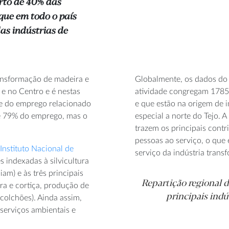
erto de 40% das
ue em todo o país
das indústrias de
ransformação de madeira e
Globalmente, os dados do 
 e no Centro e é nestas
atividade congregam 1785
te do emprego relacionado
e que estão na origem de
 e 79% do emprego, mas o
especial a norte do Tejo. A
trazem os principais contr
pessoas ao serviço, o que 
Instituto Nacional de
serviço da indústria tran
s indexadas à silvicultura
iam) e às três principais
Repartição regional d
ira e cortiça, produção de
principais indú
 colchões). Ainda assim,
 serviços ambientais e