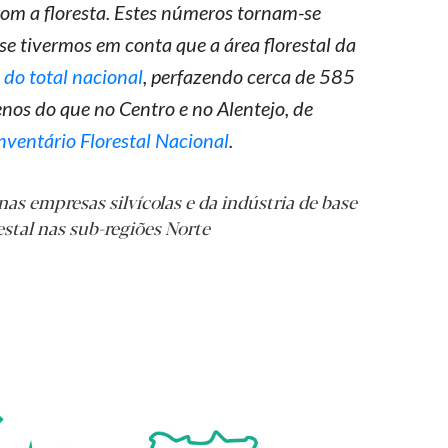
om a floresta. Estes números tornam-se
se tivermos em conta que a área florestal da
do total nacional
, perfazendo cerca de 585
nos do que no Centro e no Alentejo, de
nventário Florestal Nacional
.
nas empresas silvícolas e da indústria de base
estal nas sub-regiões Norte