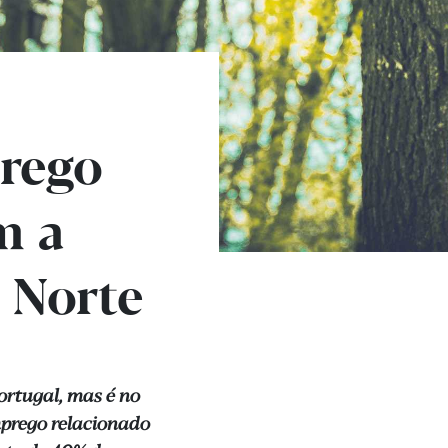
rego
m a
o Norte
ortugal, mas é no
mprego relacionado