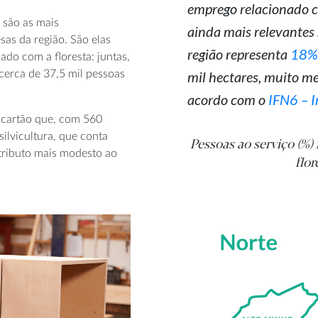
emprego relacionado c
a são as mais
ainda mais relevantes 
as da região. São elas
região representa
18% 
do com a floresta: juntas,
erca de 37,5 mil pessoas
mil hectares, muito me
acordo com o
IFN6 – I
e cartão que, com 560
ilvicultura, que conta
Pessoas ao serviço (%) 
ributo mais modesto ao
flor